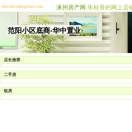
涿州房产网
朱桂香的网上店
范阳小区底商-华中置业
店长推荐
二手房
租房