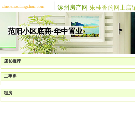
涿州房产网
朱桂香的网上店
范阳小区底商-华中置业
店长推荐
二手房
租房