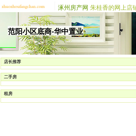
涿州房产网
朱桂香的网上店
范阳小区底商-华中置业
店长推荐
二手房
租房