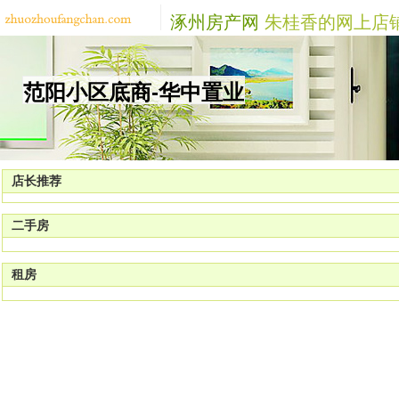
涿州房产网
朱桂香的网上店
范阳小区底商-华中置业
店长推荐
二手房
租房