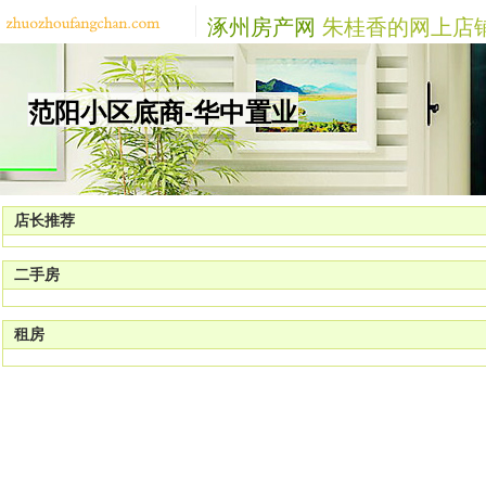
涿州房产网
朱桂香的网上店
范阳小区底商-华中置业
店长推荐
二手房
租房