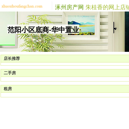
涿州房产网
朱桂香的网上店
范阳小区底商-华中置业
店长推荐
二手房
租房