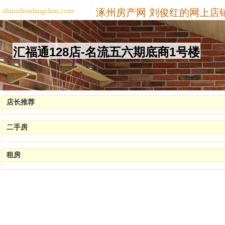
涿州房产网
刘俊红的网上店
汇福通128店-名流五六期底商1号楼
店长推荐
二手房
租房