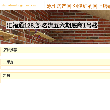
涿州房产网
刘俊红的网上店
汇福通128店-名流五六期底商1号楼
店长推荐
二手房
租房