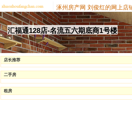
涿州房产网
刘俊红的网上店
汇福通128店-名流五六期底商1号楼
店长推荐
二手房
租房