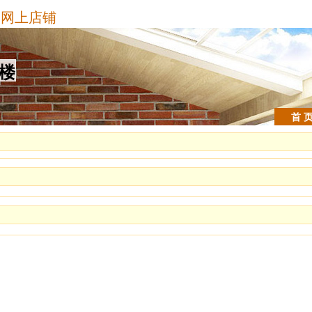
网上店铺
号楼
首 