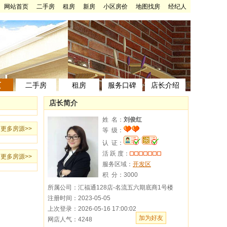
网站首页
二手房
租房
新房
小区房价
地图找房
经纪人
页
二手房
租房
服务口碑
店长介绍
店长简介
姓 名：
刘俊红
更多房源
>>
等 级：
认 证：
活 跃 度：
更多房源
>>
服务区域：
开发区
积 分：
3000
所属公司：汇福通128店-名流五六期底商1号楼
注册时间：2023-05-05
上次登录：2026-05-16 17:00:02
加为好友
网店人气：4248