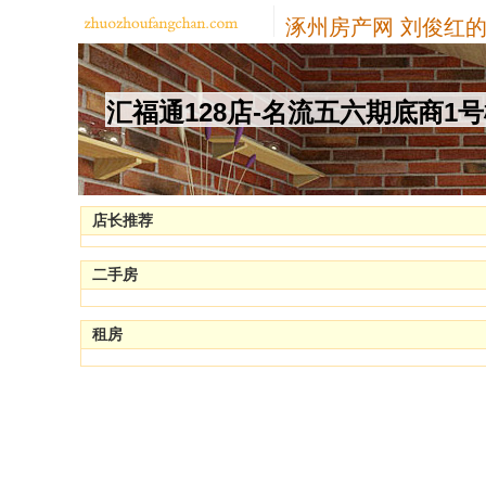
涿州房产网
刘俊红的
汇福通128店-名流五六期底商1
店长推荐
二手房
租房