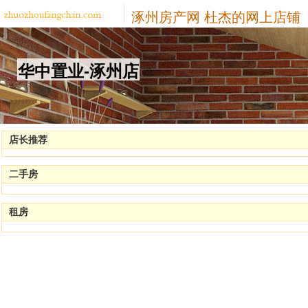
涿州房产网
杜杰的网上店铺
华中置业-涿州店
店长推荐
二手房
租房