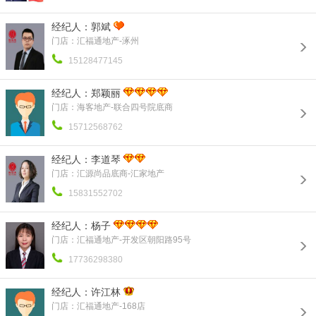
经纪人：郭斌
门店：汇福通地产-涿州
15128477145
经纪人：郑颖丽
门店：海客地产-联合四号院底商
15712568762
经纪人：李道琴
门店：汇源尚品底商-汇家地产
15831552702
经纪人：杨子
门店：汇福通地产-开发区朝阳路95号
17736298380
经纪人：许江林
门店：汇福通地产-168店