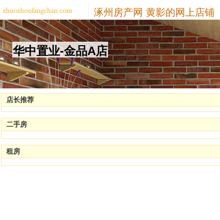
涿州房产网
黄影的网上店铺
华中置业-金品A店
店长推荐
二手房
租房