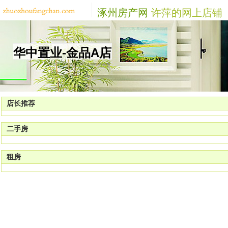
涿州房产网
许萍的网上店铺
华中置业-金品A店
店长推荐
二手房
租房