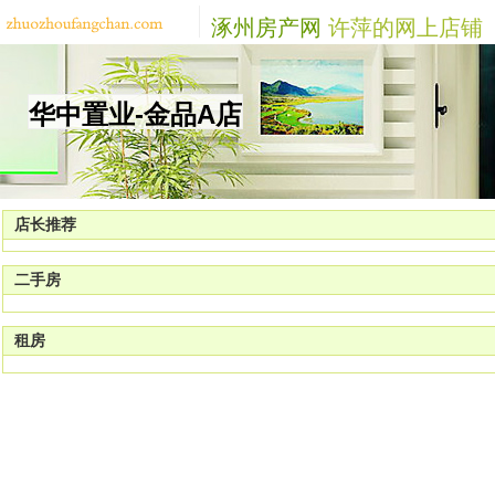
涿州房产网
许萍的网上店铺
华中置业-金品A店
店长推荐
二手房
租房