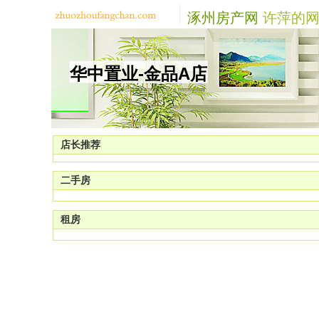
涿州房产网
许萍的网
华中置业-金品A店
店长推荐
二手房
租房