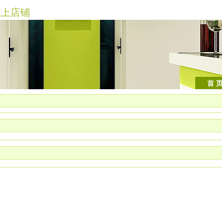
上店铺
首 