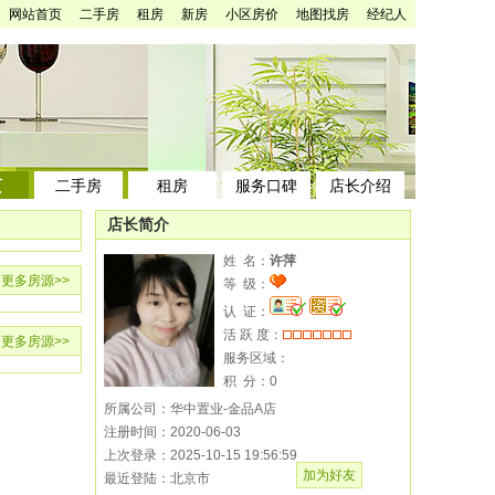
网站首页
二手房
租房
新房
小区房价
地图找房
经纪人
页
二手房
租房
服务口碑
店长介绍
店长简介
姓 名：
许萍
更多房源
>>
等 级：
认 证：
活 跃 度：
更多房源
>>
服务区域：
积 分：
0
所属公司：华中置业-金品A店
注册时间：2020-06-03
上次登录：2025-10-15 19:56:59
加为好友
最近登陆：北京市