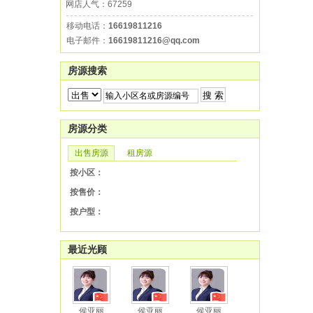
网店人气：67259
移动电话：
16619811216
电子邮件：
16619811216@qq.com
房源搜索
房源分类
出售房源
租房源
按小区：
按售价：
按户型：
最近光顾
侯亚丽
侯亚丽
侯亚丽