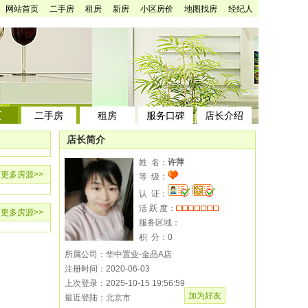
网站首页
二手房
租房
新房
小区房价
地图找房
经纪人
页
二手房
租房
服务口碑
店长介绍
店长简介
姓 名：
许萍
更多房源
>>
等 级：
认 证：
活 跃 度：
更多房源
>>
服务区域：
积 分：
0
所属公司：华中置业-金品A店
注册时间：2020-06-03
上次登录：2025-10-15 19:56:59
加为好友
最近登陆：北京市