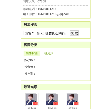
网店人气：67268
移动电话：
16619811216
电子邮件：
16619811216@qq.com
房源搜索
房源分类
出售房源
租房源
按小区：
按售价：
按户型：
最近光顾
侯亚丽
侯亚丽
侯亚丽