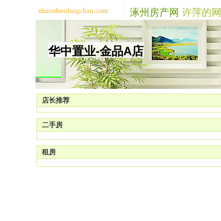
涿州房产网
许萍的网
华中置业-金品A店
店长推荐
二手房
租房