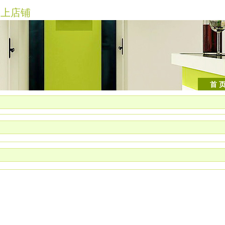
上店铺
首 