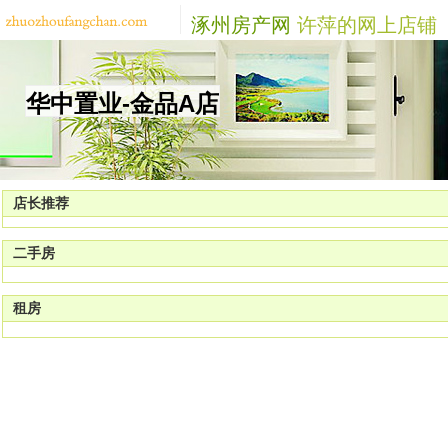
涿州房产网
许萍的网上店铺
华中置业-金品A店
店长推荐
二手房
租房