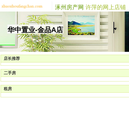
涿州房产网
许萍的网上店铺
华中置业-金品A店
店长推荐
二手房
租房