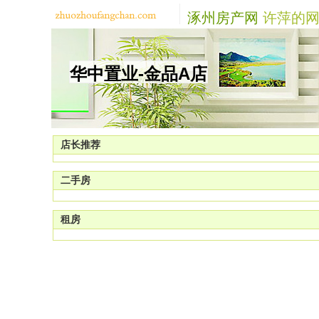
涿州房产网
许萍的网
华中置业-金品A店
店长推荐
二手房
租房