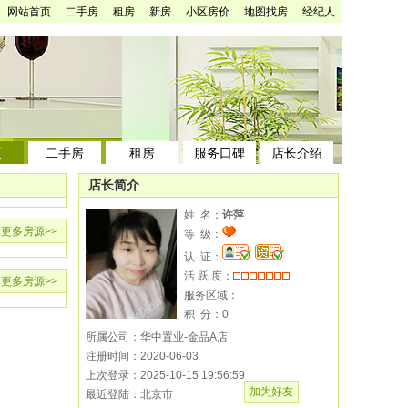
网站首页
二手房
租房
新房
小区房价
地图找房
经纪人
页
二手房
租房
服务口碑
店长介绍
店长简介
姓 名：
许萍
更多房源
>>
等 级：
认 证：
活 跃 度：
更多房源
>>
服务区域：
积 分：
0
所属公司：华中置业-金品A店
注册时间：2020-06-03
上次登录：2025-10-15 19:56:59
加为好友
最近登陆：北京市