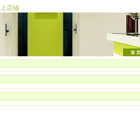
上店铺
首 