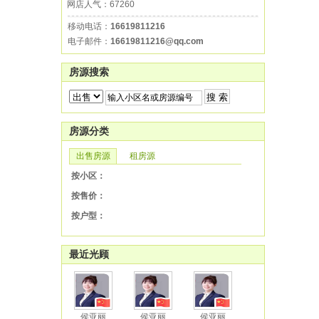
网店人气：67260
移动电话：
16619811216
电子邮件：
16619811216@qq.com
房源搜索
房源分类
出售房源
租房源
按小区：
按售价：
按户型：
最近光顾
侯亚丽
侯亚丽
侯亚丽