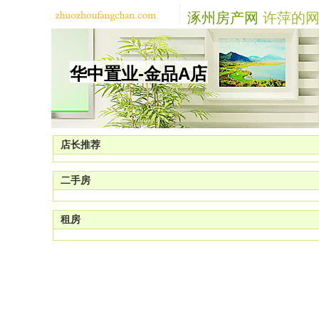
涿州房产网
许萍的网
华中置业-金品A店
店长推荐
二手房
租房