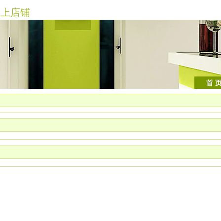
上店铺
首 