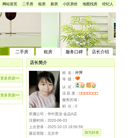
网站首页
二手房
租房
新房
小区房价
地图找房
经纪人
页
二手房
租房
服务口碑
店长介绍
店长简介
姓 名：
许萍
更多房源
>>
等 级：
认 证：
活 跃 度：
更多房源
>>
服务区域：
积 分：
0
所属公司：华中置业-金品A店
注册时间：2020-06-03
上次登录：2025-10-15 19:56:59
加为好友
最近登陆：北京市