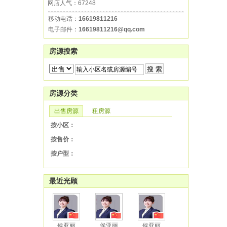
网店人气：67248
移动电话：
16619811216
电子邮件：
16619811216@qq.com
房源搜索
房源分类
出售房源
租房源
按小区：
按售价：
按户型：
最近光顾
侯亚丽
侯亚丽
侯亚丽