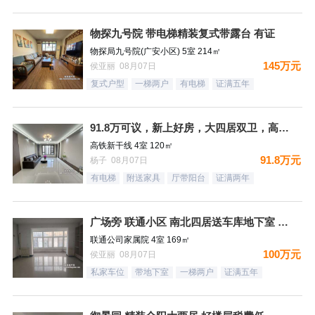
物探九号院 带电梯精装复式带露台 有证
物探局九号院(广安小区) 5室 214㎡
145万元
侯亚丽 08月07日
复式户型
一梯两户
有电梯
证满五年
91.8万可议，新上好房，大四居双卫，高铁新干线，南北通透，
高铁新干线 4室 120㎡
91.8万元
杨子 08月07日
有电梯
附送家具
厅带阳台
证满两年
广场旁 联通小区 南北四居送车库地下室 好楼层税费低
联通公司家属院 4室 169㎡
100万元
侯亚丽 08月07日
私家车位
带地下室
一梯两户
证满五年