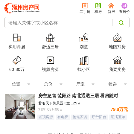
二手房
租房
新房
查房价
实用两居
舒适三居
别墅
地图找房
60-80万
视频房源
找小区
我要卖房
位置
总价
厅室
筛选
房主急售 范阳路 南北通透三居 看房随时
君临天下御景园 3室 125㎡
79.8万元
刘杰 08月06日
置顶房源
有电梯
附送家具
厅带阳台
证满五年