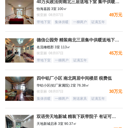
40万买政法街南北三居送地下室 集中供暖税费低
怡海嘉园 3室 100㎡
49万元
侯亚丽 08月07日
带地下室
集体供暖
一梯两户
证满五年
德信公园旁 精装南北三居集中供暖送地下室 税费低
名流橄榄郡 3室 113㎡
45万元
侯亚丽 08月07日
带地下室
一梯两户
证满五年
四中铝厂小区 南北两居中间楼层 税费低
华铝小区(铝厂家属院) 2室 76.38㎡
30万元
侯亚丽 08月07日
集体供暖
一梯两户
附送家具
证满五年
双语旁天地新城 精装下跃带院子 有证可贷款
天地新城启承 3室 90.37㎡