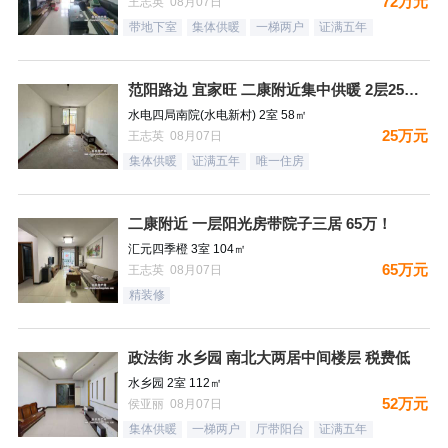
72万元
王志英 08月07日
带地下室
集体供暖
一梯两户
证满五年
范阳路边 宜家旺 二康附近集中供暖 2层25万！
水电四局南院(水电新村) 2室 58㎡
25万元
王志英 08月07日
集体供暖
证满五年
唯一住房
二康附近 一层阳光房带院子三居 65万！
汇元四季橙 3室 104㎡
65万元
王志英 08月07日
精装修
政法街 水乡园 南北大两居中间楼层 税费低
水乡园 2室 112㎡
52万元
侯亚丽 08月07日
集体供暖
一梯两户
厅带阳台
证满五年