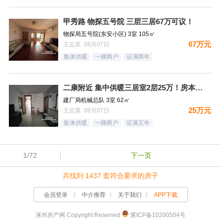
甲秀路 物探五号院 三层三居67万可议！
物探局五号院(东安小区) 3室 105㎡
67万元
王志英 08月07日
集体供暖
一梯两户
证满两年
二康附近 集中供暖三居室2层25万！房本满五过户费少！
建厂局机械总队 3室 62㎡
25万元
王志英 08月07日
集体供暖
一梯两户
证满五年
1/72
下一页
共找到 1437 套符合要求的房子
会员登录
中介推荐
关于我们
APP下载
涿州房产网 Copyright Reserved
冀ICP备10200504号