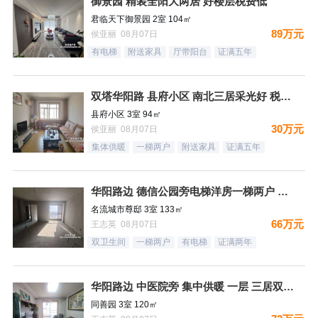
御景园 精装全阳大两居 好楼层税费低
君临天下御景园 2室 104㎡
89万元
侯亚丽 08月07日
有电梯
附送家具
厅带阳台
证满五年
双塔华阳路 县府小区 南北三居采光好 税费低
县府小区 3室 94㎡
30万元
侯亚丽 08月07日
集体供暖
一梯两户
附送家具
证满五年
华阳路边 德信公园旁电梯洋房一梯两户 三居双卫 66万！
名流城市尊邸 3室 133㎡
66万元
王志英 08月07日
双卫生间
一梯两户
有电梯
证满两年
华阳路边 中医院旁 集中供暖 一层 三居双卫72万
同善园 3室 120㎡