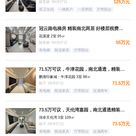
125万元
侯亚丽 08月07日
双卫生间
一梯两户
一层带院
厅带阳台
冠云路电梯房 精装南北两居 好楼层税费低有证
花溪渡 2室 95㎡
55万元
侯亚丽 08月07日
有电梯
附送家具
厅带阳台
71.5万可议，牛津花园，南北通透，精装未住三居，装修太哇塞
鹏渤印象城・牛津花园 3室 98㎡
71.5万元
杨子 08月07日
有电梯
附送家具
厅带阳台
证满两年
73.5万可议，天伦湾嘉园，南北通透精装未住，样板间南北三居
润卓天伦湾 3室 109㎡
73.5万元
杨子 08月07日
有电梯
附送家具
厅带阳台
证满两年