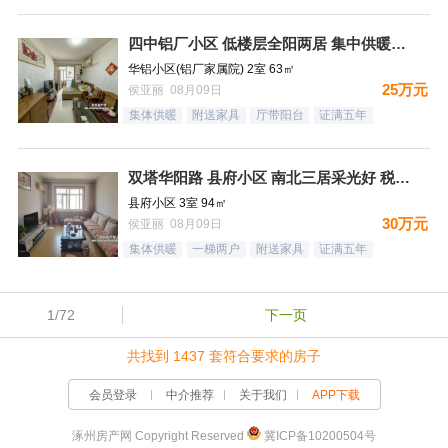
四中铝厂小区 低楼层全阳两居 集中供暖税费低
华铝小区(铝厂家属院) 2室 63㎡
25万元
侯亚丽 08月09日
集体供暖
附送家具
厅带阳台
证满五年
双塔华阳路 县府小区 南北三居采光好 税费低
县府小区 3室 94㎡
30万元
侯亚丽 08月09日
集体供暖
一梯两户
附送家具
证满五年
1/72
下一页
共找到 1437 套符合要求的房子
会员登录
中介推荐
关于我们
APP下载
涿州房产网 Copyright Reserved
冀ICP备10200504号