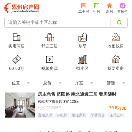
二手房
租房
新房
查房价
实用两居
舒适三居
别墅
地图找房
60-80万
视频房源
找小区
我要卖房
位置
总价
厅室
筛选
房主急售 范阳路 南北通透三居 看房随时
君临天下御景园 3室 125㎡
79.8万元
刘杰 08月06日
置顶房源
有电梯
附送家具
厅带阳台
证满五年