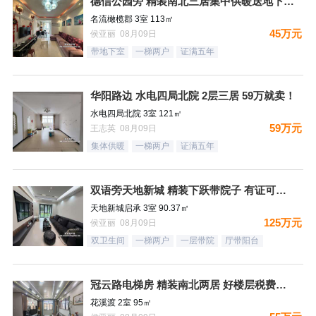
德信公园旁 精装南北三居集中供暖送地下室 税费低
名流橄榄郡 3室 113㎡
45万元
侯亚丽 08月09日
带地下室
一梯两户
证满五年
华阳路边 水电四局北院 2层三居 59万就卖！
水电四局北院 3室 121㎡
59万元
王志英 08月09日
集体供暖
一梯两户
证满五年
双语旁天地新城 精装下跃带院子 有证可贷款
天地新城启承 3室 90.37㎡
125万元
侯亚丽 08月09日
双卫生间
一梯两户
一层带院
厅带阳台
冠云路电梯房 精装南北两居 好楼层税费低有证
花溪渡 2室 95㎡