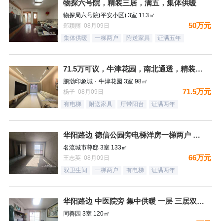
物探六号院，精装三居，满五，集体供暖
物探局六号院(平安小区) 3室 113㎡
50万元
郑颖丽 08月09日
集体供暖
一梯两户
附送家具
证满五年
71.5万可议，牛津花园，南北通透，精装未住三居，装修太哇塞
鹏渤印象城・牛津花园 3室 98㎡
71.5万元
杨子 08月09日
有电梯
附送家具
厅带阳台
证满两年
华阳路边 德信公园旁电梯洋房一梯两户 三居双卫 66万！
名流城市尊邸 3室 133㎡
66万元
王志英 08月09日
双卫生间
一梯两户
有电梯
证满两年
华阳路边 中医院旁 集中供暖 一层 三居双卫72万
同善园 3室 120㎡