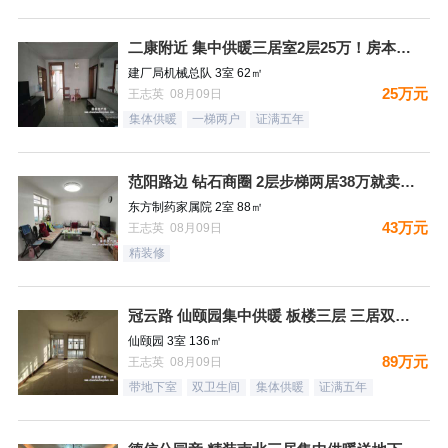
二康附近 集中供暖三居室2层25万！房本满五过户费少！
建厂局机械总队 3室 62㎡
25万元
王志英 08月09日
集体供暖
一梯两户
证满五年
范阳路边 钻石商圈 2层步梯两居38万就卖哦！
东方制药家属院 2室 88㎡
43万元
王志英 08月09日
精装修
冠云路 仙颐园集中供暖 板楼三层 三居双卫 集中供暖 ！送地
仙颐园 3室 136㎡
89万元
王志英 08月09日
带地下室
双卫生间
集体供暖
证满五年