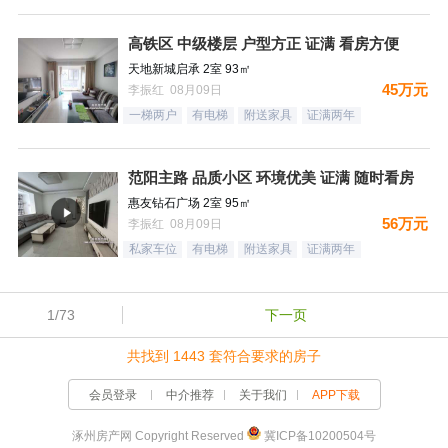
高铁区 中级楼层 户型方正 证满 看房方便
天地新城启承 2室 93㎡
45万元
李振红 08月09日
一梯两户
有电梯
附送家具
证满两年
范阳主路 品质小区 环境优美 证满 随时看房
惠友钻石广场 2室 95㎡
56万元
李振红 08月09日
私家车位
有电梯
附送家具
证满两年
1/73
下一页
共找到 1443 套符合要求的房子
会员登录
中介推荐
关于我们
APP下载
涿州房产网 Copyright Reserved
冀ICP备10200504号