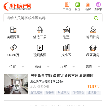
二手房
租房
新房
查房价
实用两居
舒适三居
别墅
地图找房
60-80万
视频房源
找小区
我要卖房
位置
总价
厅室
筛选
房主急售 范阳路 南北通透三居 看房随时
君临天下御景园 3室 125㎡
79.8万元
刘杰 08月06日
置顶房源
有电梯
附送家具
厅带阳台
证满五年