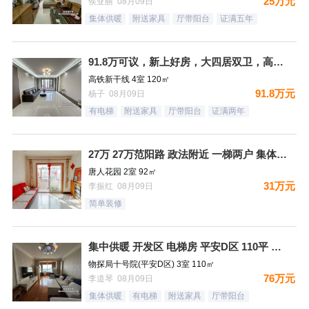
25万元
侯亚丽 08月09日
集体供暖
附送家具
厅带阳台
证满五年
91.8万可议，新上好房，大四居双卫，高铁新干线，南北通透，
高铁新干线 4室 120㎡
91.8万元
杨子 08月09日
有电梯
附送家具
厅带阳台
证满两年
27万 27万范阳路 政法附近 一梯两户 集体供暖 看房方便
唐人花园 2室 92㎡
31万元
李振红 08月09日
简单装修
集中供暖 开发区 电梯房 平安D区 110平 南北通透三居
物探局十号院(平安D区) 3室 110㎡
76万元
李道琴 08月09日
集体供暖
有电梯
附送家具
厅带阳台