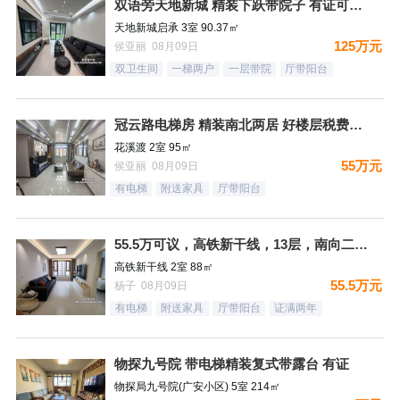
双语旁天地新城 精装下跃带院子 有证可贷款
天地新城启承 3室 90.37㎡
125万元
侯亚丽 08月09日
双卫生间
一梯两户
一层带院
厅带阳台
冠云路电梯房 精装南北两居 好楼层税费低有证
花溪渡 2室 95㎡
55万元
侯亚丽 08月09日
有电梯
附送家具
厅带阳台
55.5万可议，高铁新干线，13层，南向二居，精装未住，满二
高铁新干线 2室 88㎡
55.5万元
杨子 08月09日
有电梯
附送家具
厅带阳台
证满两年
物探九号院 带电梯精装复式带露台 有证
物探局九号院(广安小区) 5室 214㎡