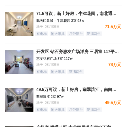
71.5可议，新上好房，牛津花园，南北通透大三居，精装未住，
鹏渤印象城・牛津花园 3室 98㎡
71.5万元
杨子 08月09日
有电梯
附送家具
厅带阳台
证满两年
开发区 钻石旁惠友广场洋房 三居室 117平 78万 精装装
惠友钻石广场 3室 117㎡
78万元
杨子 08月09日
有电梯
附送家具
证满两年
49.5万可议，新上好房，翡翠滨江，南向二居，精装未住，满二
翡翠滨江 2室 97㎡
49.5万元
杨子 08月09日
有电梯
附送家具
厅带阳台
证满两年