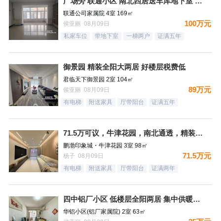
广场旁 联通小区 南北四居送车库地下室 好楼层税费低
联通公司家属院 4室 169㎡
100万元
侯亚丽 08月09日
私家车位
带地下室
一梯两户
证满五年
御景园 精装全阳大两居 好楼层税费低
君临天下御景园 2室 104㎡
89万元
侯亚丽 08月09日
有电梯
附送家具
厅带阳台
证满五年
71.5万可议，牛津花园，南北通透，精装未住三居，装修太哇塞
鹏渤印象城・牛津花园 3室 98㎡
71.5万元
杨子 08月09日
有电梯
附送家具
厅带阳台
证满两年
四中铝厂小区 低楼层全阳两居 集中供暖税费低
华铝小区(铝厂家属院) 2室 63㎡