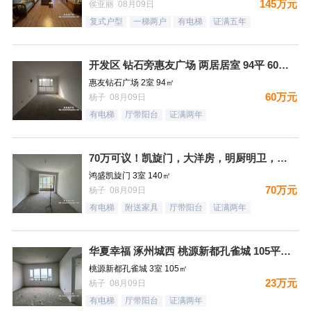
145万元
侯亚丽 08月09日
复式户型
一梯两户
有电梯
证满五年
开发区 钻石旁惠友广场 两居居室 94平 60万 毛坯 房本
惠友钻石广场 2室 94㎡
60万元
杨子 08月09日
有电梯
厅带阳台
证满两年
70万可议！凯旋门，大洋房，明厨明卫，三居双卫，满二，140
鸿盛凯旋门 3室 140㎡
70万元
杨子 08月09日
有电梯
附送家具
厅带阳台
证满两年
华夏幸福 涿州城西 桃源新都孔雀城 105平 23万 毛坯满
桃源新都孔雀城 3室 105㎡
23万元
杨子 08月09日
有电梯
厅带阳台
证满两年