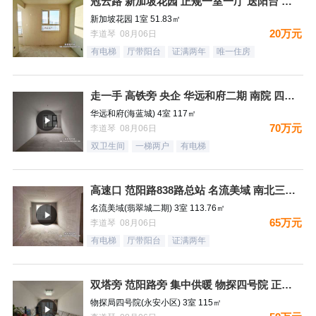
冠云路 新加坡花园 正规一室一厅 送阳台 中间楼层 有钥
新加坡花园 1室 51.83㎡
20万元
李道琴 08月06日
有电梯
厅带阳台
证满两年
唯一住房
走一手 高铁旁 央企 华远和府二期 南院 四居 中间楼层
华远和府(海蓝城) 4室 117㎡
70万元
李道琴 08月06日
双卫生间
一梯两户
有电梯
高速口 范阳路838路总站 名流美域 南北三居 采光无遮挡
名流美域(翡翠城二期) 3室 113.76㎡
65万元
李道琴 08月06日
有电梯
厅带阳台
证满两年
双塔旁 范阳路旁 集中供暖 物探四号院 正规三居 中间楼层
物探局四号院(永安小区) 3室 115㎡