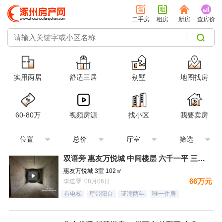
二手房
租房
新房
查房价
实用两居
舒适三居
别墅
地图找房
60-80万
视频房源
找小区
我要卖房
位置
总价
厅室
筛选
双语旁 惠友万悦城 中间楼层 六千一平 三居 102平 房
惠友万悦城 3室 102㎡
66万元
李道琴 08月06日
有电梯
厅带阳台
证满两年
唯一住房