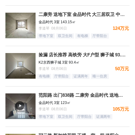
二康旁 送地下室 金品时代 大三居双卫 中高楼层 采光好
金品时代 3室 143.15㎡
124万元
李道琴 08月06日
带地下室
双卫生间
有电梯
厅带阳台
捡漏 店长推荐 高铁旁 大F户型 狮子城 93.4平送10
K2京西狮子城 3室 93.4㎡
50万元
李道琴 08月06日
有电梯
厅带阳台
证满两年
唯一住房
范阳路 出门838路 二康旁 金品时代 送地下室 三居双卫
金品时代 3室 123㎡
105万元
李道琴 08月06日
带地下室
双卫生间
厅带阳台
证满两年