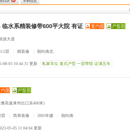
图找房
求购信息
 临水系精装修带600平大院 有证
旅游大道
1/2层
|
精装修
|
朝向南北
6-08-03 10:44:31 更新
私家车位 复式户型 一层带院 证满五年
澳高速涿州出口东400米)
/2层
|
简单装修
|
2005年建
|
朝向南
023-05-05 11:04:04 更新