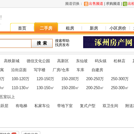
频道切换：
出售频道
|
求购频道
|
出
首页
二手房
租房
新房
小区房价
搜索帮助
找房发布
高铁新城
德信文化公园
高新区
东仙坡
码头镇
松林店
寓
沿街店面
写字楼
厂房/仓库
车库
自建房
00万
100-120万
120-150万
150-200万
200-250万
250-300万
10㎡
110-130㎡
130-150㎡
150-200㎡
200-250㎡
250-300㎡
五室以上
楼跃层
有电梯
私家车位
带地下室
复式户型
双卫生间
附送