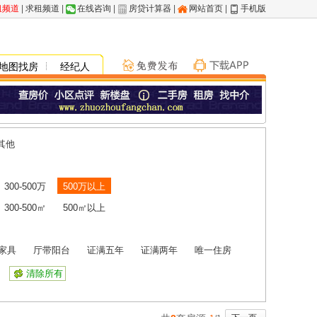
租频道
|
求租频道
|
在线咨询
|
房贷计算器
|
网站首页
|
手机版
地图找房
经纪人
其他
300-500万
500万以上
300-500㎡
500㎡以上
家具
厅带阳台
证满五年
证满两年
唯一住房
清除所有