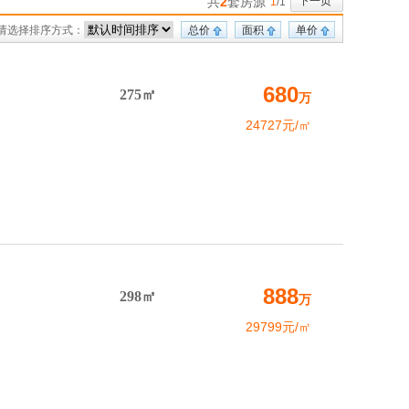
共
2
套房源
下一页
1
/1
请选择排序方式：
总价
面积
单价
680
275㎡
万
24727元/㎡
888
298㎡
万
29799元/㎡