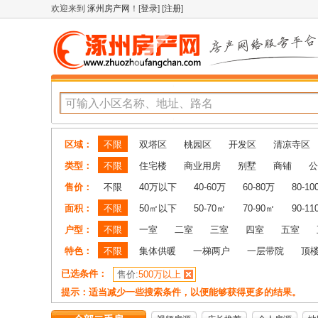
欢迎来到
涿州房产网
！[
登录
] [
注册
]
区域：
不限
双塔区
桃园区
开发区
清凉寺区
类型：
不限
住宅楼
商业用房
别墅
商铺
公
售价：
不限
40万以下
40-60万
60-80万
80-1
面积：
不限
50㎡以下
50-70㎡
70-90㎡
90-1
户型：
不限
一室
二室
三室
四室
五室
特色：
不限
集体供暖
一梯两户
一层带院
顶
已选条件：
售价:
500万以上
提示：适当减少一些搜索条件，以便能够获得更多的结果。