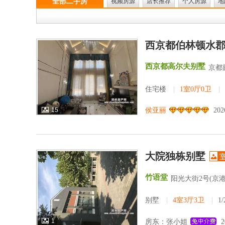
全部二手房
视频房源
店长推荐
个人房源
地
西京都伯林顿水郡
西京都高尔夫别墅
京都
住宅楼
|
1室0厅0卫
|
15
侯亚丽
202
大院独栋别墅
竹语堂
阳光大街2号(京港
别墅
|
4室3厅3卫
|
1
1
房东：张小姐
2