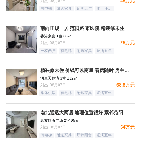
45万元
刘杰 08月07日
有电梯
附送家具
证满五年
唯一住房
南向正规一居 范阳路 市医院 精装修未住
香港豪庭 1室 66㎡
25万元
刘杰 08月07日
一梯两户
有电梯
附送家具
证满五年
精装修未住 价钱可以商量 看房随时 房主诚意出售
润卓天伦湾 3室 112㎡
68.8万元
刘杰 08月07日
集体供暖
有电梯
附送家具
证满五年
南北通透大两居 地理位置很好 紧邻范阳路 出门钻石广场 生
惠友钻石广场 2室 95㎡
54万元
刘杰 08月07日
有电梯
附送家具
厅带阳台
证满五年