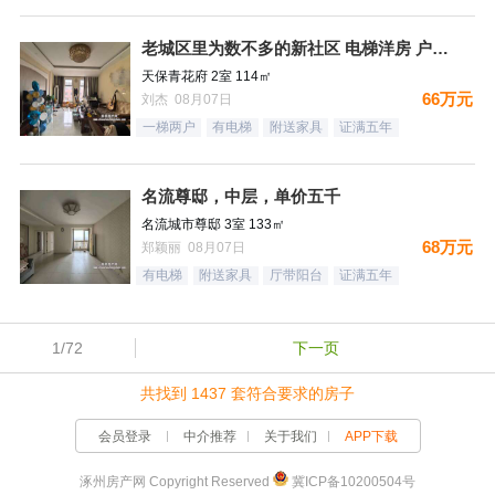
老城区里为数不多的新社区 电梯洋房 户型方正
天保青花府 2室 114㎡
66万元
刘杰 08月07日
一梯两户
有电梯
附送家具
证满五年
名流尊邸，中层，单价五千
名流城市尊邸 3室 133㎡
68万元
郑颖丽 08月07日
有电梯
附送家具
厅带阳台
证满五年
1/72
下一页
共找到 1437 套符合要求的房子
会员登录
中介推荐
关于我们
APP下载
涿州房产网 Copyright Reserved
冀ICP备10200504号