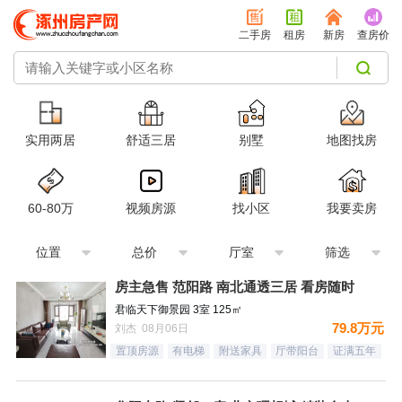
二手房
租房
新房
查房价
实用两居
舒适三居
别墅
地图找房
60-80万
视频房源
找小区
我要卖房
位置
总价
厅室
筛选
房主急售 范阳路 南北通透三居 看房随时
君临天下御景园 3室 125㎡
79.8万元
刘杰 08月06日
置顶房源
有电梯
附送家具
厅带阳台
证满五年