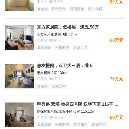
20万元
李道琴 08月07日
有电梯
厅带阳台
证满两年
唯一住房
东方家属院，低楼层，满五,50万
东方制药家属院 3室 115㎡
60万元
郑颖丽 08月07日
集体供暖
一梯两户
证满五年
惠友橙园，双卫大三居，满五
惠友橙园 3室 130㎡
75万元
郑颖丽 08月07日
有电梯
证满五年
甲秀路 双塔 物探四号院 送地下室 116平 正规南北通透三
物探局四号院(永安小区) 3室 115.12㎡
59万元
李道琴 08月07日
集体供暖
一梯两户
厅带阳台
证满五年