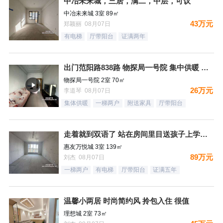
中冶未来城，三居，满二，中层，可议
中冶未来城 3室 89㎡
43万元
郑颖丽 08月07日
有电梯
厅带阳台
证满两年
出门范阳路838路 物探局一号院 集中供暖 送车位 正规两居
物探局一号院 2室 70㎡
26万元
李道琴 08月07日
集体供暖
一梯两户
附送家具
厅带阳台
走着就到双语了 站在房间里目送孩子上学是一件多么幸福的事情
惠友万悦城 3室 139㎡
89万元
刘杰 08月07日
一梯两户
有电梯
厅带阳台
证满五年
温馨小两居 时尚简约风 拎包入住 很值
理想城 2室 73㎡