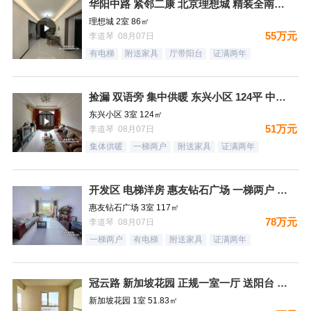
华阳中路 紧邻二康 北京理想城 精装全南两居 采光好 首付8
理想城 2室 86㎡
55万元
李道琴 08月07日
有电梯
附送家具
厅带阳台
证满两年
捡漏 双语旁 集中供暖 东兴小区 124平 中间楼层 四千一
东兴小区 3室 124㎡
51万元
李道琴 08月07日
集体供暖
一梯两户
附送家具
证满两年
开发区 电梯洋房 惠友钻石广场 一梯两户 南北通透 117
惠友钻石广场 3室 117㎡
78万元
李道琴 08月07日
一梯两户
有电梯
附送家具
证满两年
冠云路 新加坡花园 正规一室一厅 送阳台 中间楼层 有钥
新加坡花园 1室 51.83㎡