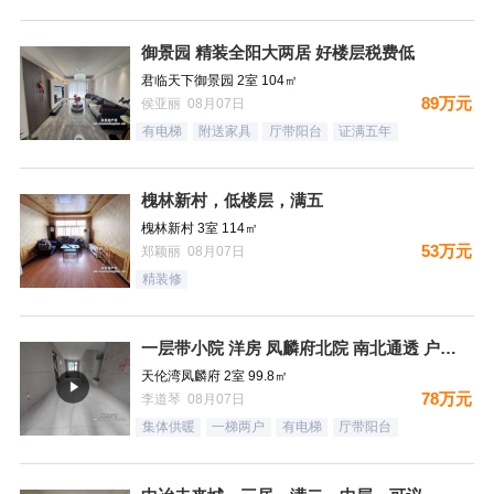
御景园 精装全阳大两居 好楼层税费低
君临天下御景园 2室 104㎡
89万元
侯亚丽 08月07日
有电梯
附送家具
厅带阳台
证满五年
槐林新村，低楼层，满五
槐林新村 3室 114㎡
53万元
郑颖丽 08月07日
精装修
一层带小院 洋房 凤麟府北院 南北通透 户型方正 看房有钥
天伦湾凤麟府 2室 99.8㎡
78万元
李道琴 08月07日
集体供暖
一梯两户
有电梯
厅带阳台