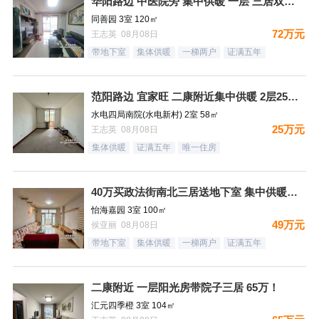
华阳路边 中医院旁 集中供暖 一层 三居双卫72万
同善园 3室 120㎡
72万元
王志英 08月08日
带地下室
集体供暖
一梯两户
证满五年
范阳路边 宜家旺 二康附近集中供暖 2层25万！
水电四局南院(水电新村) 2室 58㎡
25万元
王志英 08月08日
集体供暖
证满五年
唯一住房
40万买政法街南北三居送地下室 集中供暖税费低
怡海嘉园 3室 100㎡
49万元
侯亚丽 08月08日
带地下室
集体供暖
一梯两户
证满五年
二康附近 一层阳光房带院子三居 65万！
汇元四季橙 3室 104㎡