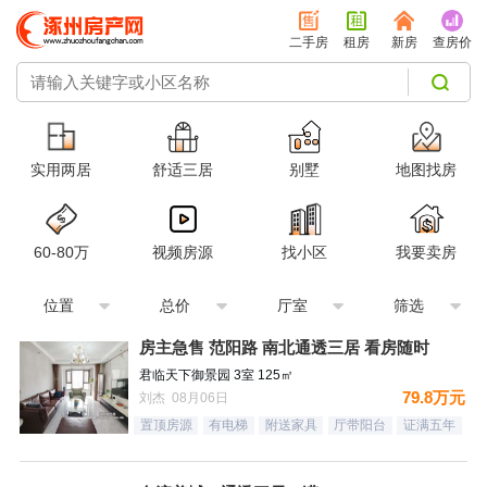
二手房
租房
新房
查房价
实用两居
舒适三居
别墅
地图找房
60-80万
视频房源
找小区
我要卖房
位置
总价
厅室
筛选
房主急售 范阳路 南北通透三居 看房随时
君临天下御景园 3室 125㎡
79.8万元
刘杰 08月06日
置顶房源
有电梯
附送家具
厅带阳台
证满五年