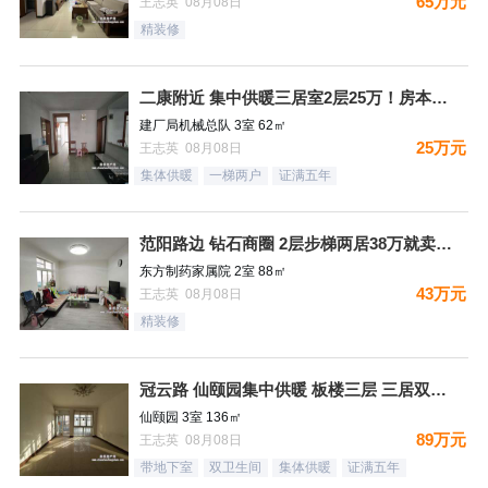
65万元
王志英 08月08日
精装修
二康附近 集中供暖三居室2层25万！房本满五过户费少！
建厂局机械总队 3室 62㎡
25万元
王志英 08月08日
集体供暖
一梯两户
证满五年
范阳路边 钻石商圈 2层步梯两居38万就卖哦！
东方制药家属院 2室 88㎡
43万元
王志英 08月08日
精装修
冠云路 仙颐园集中供暖 板楼三层 三居双卫 集中供暖 ！送地
仙颐园 3室 136㎡
89万元
王志英 08月08日
带地下室
双卫生间
集体供暖
证满五年