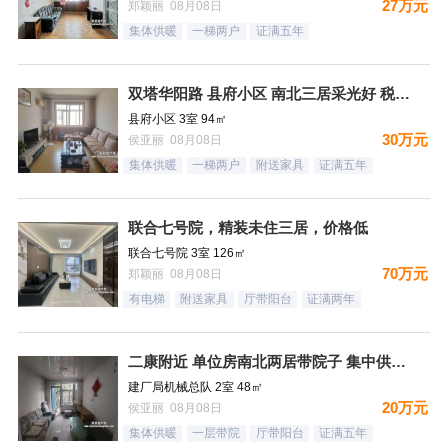
27万元
郑颖丽 08月08日
集体供暖
一梯两户
证满五年
双塔华阳路 县府小区 南北三居采光好 税费低
县府小区 3室 94㎡
30万元
侯亚丽 08月08日
集体供暖
一梯两户
附送家具
证满五年
联合七号院，精装未住三居，价格低
联合七号院 3室 126㎡
70万元
郑颖丽 08月08日
有电梯
附送家具
厅带阳台
证满两年
二康附近 单位房南北两居带院子 集中供暖税费低
建厂局机械总队 2室 48㎡
20万元
侯亚丽 08月08日
集体供暖
一层带院
厅带阳台
证满五年