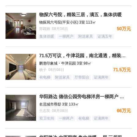
物探六号院，精装三居，满五，集体供暖
物探局六号院(平安小区) 3室 113㎡
50万元
郑颖丽 08月08日
集体供暖
一梯两户
附送家具
证满五年
71.5万可议，牛津花园，南北通透，精装未住三居，装修太哇塞
鹏渤印象城・牛津花园 3室 98㎡
71.5万元
杨子 08月08日
有电梯
附送家具
厅带阳台
证满两年
华阳路边 德信公园旁电梯洋房一梯两户 三居双卫 66万！
名流城市尊邸 3室 133㎡
66万元
王志英 08月08日
双卫生间
一梯两户
有电梯
证满两年