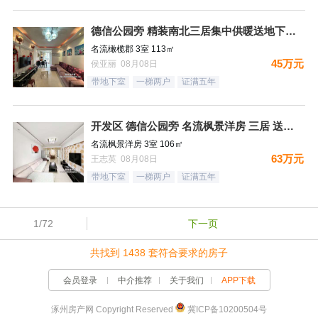
德信公园旁 精装南北三居集中供暖送地下室 税费低
名流橄榄郡 3室 113㎡
45万元
侯亚丽 08月08日
带地下室
一梯两户
证满五年
开发区 德信公园旁 名流枫景洋房 三居 送地下室
名流枫景洋房 3室 106㎡
63万元
王志英 08月08日
带地下室
一梯两户
证满五年
1/72
下一页
共找到 1438 套符合要求的房子
会员登录
中介推荐
关于我们
APP下载
涿州房产网 Copyright Reserved
冀ICP备10200504号