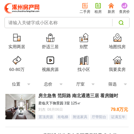
二手房
租房
新房
查房价
实用两居
舒适三居
别墅
地图找房
60-80万
视频房源
找小区
我要卖房
位置
总价
厅室
筛选
房主急售 范阳路 南北通透三居 看房随时
君临天下御景园 3室 125㎡
79.8万元
刘杰 08月06日
置顶房源
有电梯
附送家具
厅带阳台
证满五年