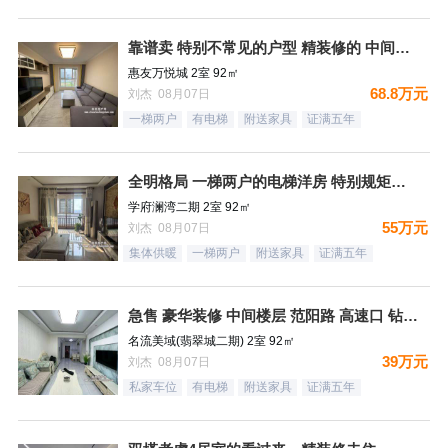
靠谱卖 特别不常见的户型 精装修的 中间楼层 卫生间带窗户
惠友万悦城 2室 92㎡
68.8万元
刘杰 08月07日
一梯两户
有电梯
附送家具
证满五年
全明格局 一梯两户的电梯洋房 特别规矩的一个小区 集中供暖
学府澜湾二期 2室 92㎡
55万元
刘杰 08月07日
集体供暖
一梯两户
附送家具
证满五年
急售 豪华装修 中间楼层 范阳路 高速口 钻石广场
名流美域(翡翠城二期) 2室 92㎡
39万元
刘杰 08月07日
私家车位
有电梯
附送家具
证满五年