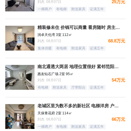
25万元
刘杰 08月07日
一梯两户
有电梯
附送家具
证满五年
精装修未住 价钱可以商量 看房随时 房主诚意出售
润卓天伦湾 3室 112㎡
68.8万元
刘杰 08月07日
集体供暖
有电梯
附送家具
证满五年
南北通透大两居 地理位置很好 紧邻范阳路 出门钻石广场 生
惠友钻石广场 2室 95㎡
54万元
刘杰 08月07日
有电梯
附送家具
厅带阳台
证满五年
老城区里为数不多的新社区 电梯洋房 户型方正
天保青花府 2室 114㎡
66万元
刘杰 08月07日
一梯两户
有电梯
附送家具
证满五年