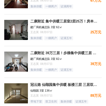
67万元
王志英 08月07日
集体供暖
一梯两户
证满两年
二康附近 集中供暖三居室2层25万！房本满五过户费少！
建厂局机械总队 3室 62㎡
25万元
王志英 08月07日
集体供暖
一梯两户
证满五年
二康附近 39万三居！步梯集中供暖三居 好户型
建厂局机械总队 3室 82㎡
39万元
王志英 08月07日
集体供暖
一梯两户
证满五年
冠云路 仙颐园集中供暖 板楼三层 三居双卫 集中供暖 ！送地
仙颐园 3室 136㎡
89万元
王志英 08月07日
带地下室
双卫生间
集体供暖
证满五年