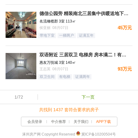
德信公园旁 精装南北三居集中供暖送地下室 税费低
名流橄榄郡 3室 113㎡
45万元
侯亚丽 08月07日
带地下室
一梯两户
证满五年
双语附近 三居双卫 电梯房 房本满二！有钥匙
惠友万悦城 3室 140㎡
93万元
王志英 08月07日
双卫生间
有电梯
证满两年
1/72
下一页
共找到 1437 套符合要求的房子
会员登录
中介推荐
关于我们
APP下载
涿州房产网 Copyright Reserved
冀ICP备10200504号