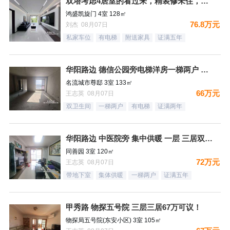
双塔考虑4居室的看过来，精装修未住，拎包入住，看房随时
鸿盛凯旋门 4室 128㎡
76.8万元
刘杰 08月07日
私家车位
有电梯
附送家具
证满五年
华阳路边 德信公园旁电梯洋房一梯两户 三居双卫 66万！
名流城市尊邸 3室 133㎡
66万元
王志英 08月07日
双卫生间
一梯两户
有电梯
证满两年
华阳路边 中医院旁 集中供暖 一层 三居双卫72万
同善园 3室 120㎡
72万元
王志英 08月07日
带地下室
集体供暖
一梯两户
证满五年
甲秀路 物探五号院 三层三居67万可议！
物探局五号院(东安小区) 3室 105㎡