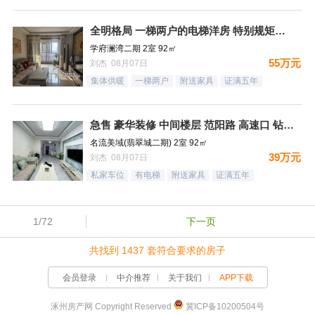
全明格局 一梯两户的电梯洋房 特别规矩的一个小区 集中供暖
学府澜湾二期 2室 92㎡
55万元
刘杰 08月07日
集体供暖
一梯两户
附送家具
证满五年
急售 豪华装修 中间楼层 范阳路 高速口 钻石广场
名流美域(翡翠城二期) 2室 92㎡
39万元
刘杰 08月07日
私家车位
有电梯
附送家具
证满五年
1/72
下一页
共找到 1437 套符合要求的房子
会员登录
中介推荐
关于我们
APP下载
涿州房产网 Copyright Reserved
冀ICP备10200504号