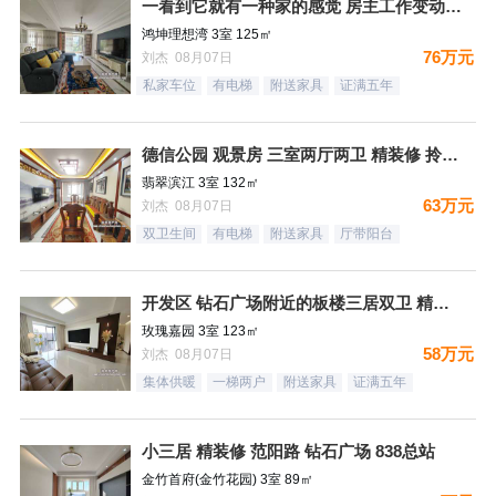
一看到它就有一种家的感觉 房主工作变动 忍痛割爱
鸿坤理想湾 3室 125㎡
76万元
刘杰 08月07日
私家车位
有电梯
附送家具
证满五年
德信公园 观景房 三室两厅两卫 精装修 拎包入住
翡翠滨江 3室 132㎡
63万元
刘杰 08月07日
双卫生间
有电梯
附送家具
厅带阳台
开发区 钻石广场附近的板楼三居双卫 精装未住
玫瑰嘉园 3室 123㎡
58万元
刘杰 08月07日
集体供暖
一梯两户
附送家具
证满五年
小三居 精装修 范阳路 钻石广场 838总站
金竹首府(金竹花园) 3室 89㎡