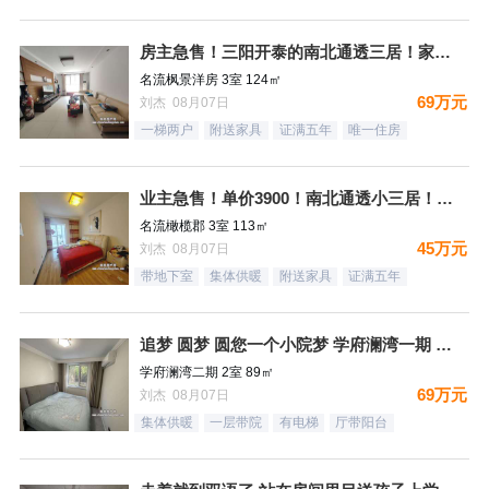
房主急售！三阳开泰的南北通透三居！家具家电全送
名流枫景洋房 3室 124㎡
69万元
刘杰 08月07日
一梯两户
附送家具
证满五年
唯一住房
业主急售！单价3900！南北通透小三居！月供1500，结束租
名流橄榄郡 3室 113㎡
45万元
刘杰 08月07日
带地下室
集体供暖
附送家具
证满五年
追梦 圆梦 圆您一个小院梦 学府澜湾一期 一层带小院
学府澜湾二期 2室 89㎡
69万元
刘杰 08月07日
集体供暖
一层带院
有电梯
厅带阳台