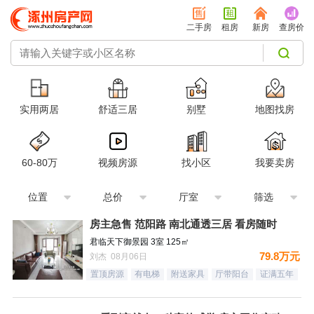
二手房
租房
新房
查房价
实用两居
舒适三居
别墅
地图找房
60-80万
视频房源
找小区
我要卖房
位置
总价
厅室
筛选
房主急售 范阳路 南北通透三居 看房随时
君临天下御景园 3室 125㎡
79.8万元
刘杰 08月06日
置顶房源
有电梯
附送家具
厅带阳台
证满五年