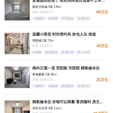
走着就到双语了 站在房间里目送孩子上学是一件多么幸福的事情
惠友万悦城 3室 139㎡
89万元
刘杰 08月07日
一梯两户
有电梯
厅带阳台
证满五年
温馨小两居 时尚简约风 拎包入住 很值
理想城 2室 73㎡
45万元
刘杰 08月07日
有电梯
附送家具
证满五年
唯一住房
南向正规一居 范阳路 市医院 精装修未住
香港豪庭 1室 66㎡
25万元
刘杰 08月07日
一梯两户
有电梯
附送家具
证满五年
精装修未住 价钱可以商量 看房随时 房主诚意出售
润卓天伦湾 3室 112㎡