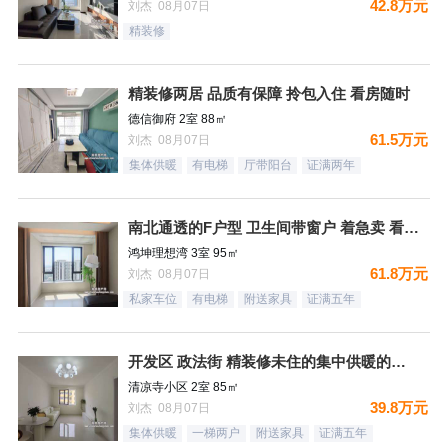
42.8万元
刘杰 08月07日
精装修
精装修两居 品质有保障 拎包入住 看房随时
德信御府 2室 88㎡
61.5万元
刘杰 08月07日
集体供暖
有电梯
厅带阳台
证满两年
南北通透的F户型 卫生间带窗户 着急卖 看房随时
鸿坤理想湾 3室 95㎡
61.8万元
刘杰 08月07日
私家车位
有电梯
附送家具
证满五年
开发区 政法街 精装修未住的集中供暖的两居室
清凉寺小区 2室 85㎡
39.8万元
刘杰 08月07日
集体供暖
一梯两户
附送家具
证满五年