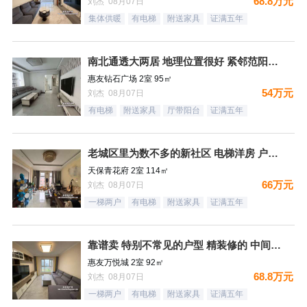
68.8万元
刘杰 08月07日
集体供暖
有电梯
附送家具
证满五年
南北通透大两居 地理位置很好 紧邻范阳路 出门钻石广场 生
惠友钻石广场 2室 95㎡
54万元
刘杰 08月07日
有电梯
附送家具
厅带阳台
证满五年
老城区里为数不多的新社区 电梯洋房 户型方正
天保青花府 2室 114㎡
66万元
刘杰 08月07日
一梯两户
有电梯
附送家具
证满五年
靠谱卖 特别不常见的户型 精装修的 中间楼层 卫生间带窗户
惠友万悦城 2室 92㎡
68.8万元
刘杰 08月07日
一梯两户
有电梯
附送家具
证满五年