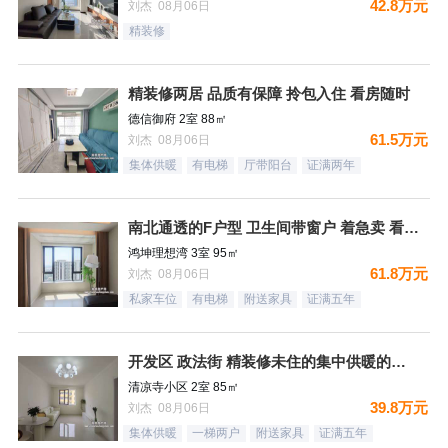
42.8万元
刘杰 08月06日
精装修
精装修两居 品质有保障 拎包入住 看房随时
德信御府 2室 88㎡
61.5万元
刘杰 08月06日
集体供暖
有电梯
厅带阳台
证满两年
南北通透的F户型 卫生间带窗户 着急卖 看房随时
鸿坤理想湾 3室 95㎡
61.8万元
刘杰 08月06日
私家车位
有电梯
附送家具
证满五年
开发区 政法街 精装修未住的集中供暖的两居室
清凉寺小区 2室 85㎡
39.8万元
刘杰 08月06日
集体供暖
一梯两户
附送家具
证满五年