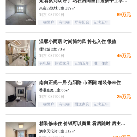
走着就到双语了 站在房间里目送孩子上学是一件多么幸福的事情
惠友万悦城 3室 139㎡
89万元
刘杰 08月06日
一梯两户
有电梯
厅带阳台
证满五年
温馨小两居 时尚简约风 拎包入住 很值
理想城 2室 73㎡
45万元
刘杰 08月06日
有电梯
附送家具
证满五年
唯一住房
南向正规一居 范阳路 市医院 精装修未住
香港豪庭 1室 66㎡
25万元
刘杰 08月06日
一梯两户
有电梯
附送家具
证满五年
精装修未住 价钱可以商量 看房随时 房主诚意出售
润卓天伦湾 3室 112㎡