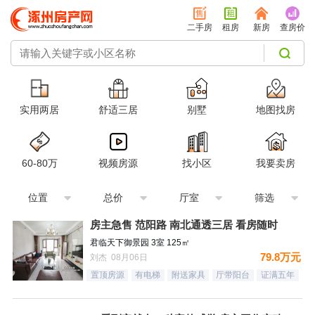
二手房
租房
新房
查房价
实用两居
舒适三居
别墅
地图找房
60-80万
视频房源
找小区
我要卖房
位置
总价
厅室
筛选
房主急售 范阳路 南北通透三居 看房随时
君临天下御景园 3室 125㎡
79.8万元
刘杰 08月06日
置顶房源
有电梯
附送家具
厅带阳台
证满五年