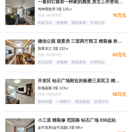
一看到它就有一种家的感觉 房主工作变动 忍痛割爱
鸿坤理想湾 3室 125㎡
76万元
刘杰 08月06日
私家车位
有电梯
附送家具
证满五年
德信公园 观景房 三室两厅两卫 精装修 拎包入住
翡翠滨江 3室 132㎡
63万元
刘杰 08月06日
双卫生间
有电梯
附送家具
厅带阳台
开发区 钻石广场附近的板楼三居双卫 精装未住
玫瑰嘉园 3室 123㎡
58万元
刘杰 08月06日
集体供暖
一梯两户
附送家具
证满五年
小三居 精装修 范阳路 钻石广场 838总站
金竹首府(金竹花园) 3室 89㎡