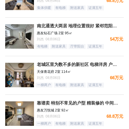
68.8万元
刘杰 08月06日
集体供暖
有电梯
附送家具
证满五年
南北通透大两居 地理位置很好 紧邻范阳路 出门钻石广场 生
惠友钻石广场 2室 95㎡
54万元
刘杰 08月06日
有电梯
附送家具
厅带阳台
证满五年
老城区里为数不多的新社区 电梯洋房 户型方正
天保青花府 2室 114㎡
66万元
刘杰 08月06日
一梯两户
有电梯
附送家具
证满五年
靠谱卖 特别不常见的户型 精装修的 中间楼层 卫生间带窗户
惠友万悦城 2室 92㎡
68.8万元
刘杰 08月06日
一梯两户
有电梯
附送家具
证满五年