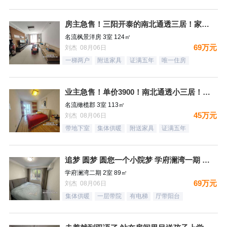
房主急售！三阳开泰的南北通透三居！家具家电全送
名流枫景洋房 3室 124㎡
69万元
刘杰 08月06日
一梯两户
附送家具
证满五年
唯一住房
业主急售！单价3900！南北通透小三居！月供1500，结束租
名流橄榄郡 3室 113㎡
45万元
刘杰 08月06日
带地下室
集体供暖
附送家具
证满五年
追梦 圆梦 圆您一个小院梦 学府澜湾一期 一层带小院
学府澜湾二期 2室 89㎡
69万元
刘杰 08月06日
集体供暖
一层带院
有电梯
厅带阳台