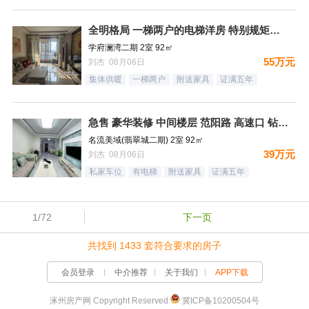
全明格局 一梯两户的电梯洋房 特别规矩的一个小区 集中供暖
学府澜湾二期 2室 92㎡
55万元
刘杰 08月06日
集体供暖
一梯两户
附送家具
证满五年
急售 豪华装修 中间楼层 范阳路 高速口 钻石广场
名流美域(翡翠城二期) 2室 92㎡
39万元
刘杰 08月06日
私家车位
有电梯
附送家具
证满五年
1/72
下一页
共找到 1433 套符合要求的房子
会员登录
中介推荐
关于我们
APP下载
涿州房产网 Copyright Reserved
冀ICP备10200504号