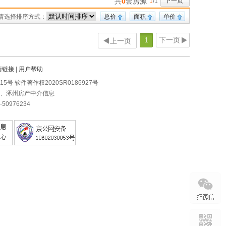
共
0
套房源
下一页
1
/1
请选择排序方式：
总价
面积
单价
1
下一页
上一页
情链接
|
用户帮助
0215号 软件著作权2020SR0186927号
房、涿州房产中介信息
0976234