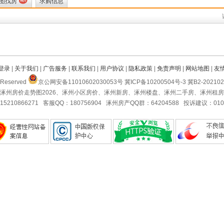
图找房
求购信息
登录
|
关于我们
|
广告服务
|
联系我们
|
用户协议
|
隐私政策
|
免责声明
|
网站地图
|
友
Reserved
京公网安备11010602030053号 冀ICP备10200504号-3 冀B2-2021
涿州房价走势图2026、涿州小区房价、涿州新房、涿州楼盘、涿州二手房、涿州租
5210866271 客服QQ：180756904 涿州房产QQ群：64204588 投诉建议：010-5