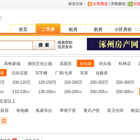
频道切换：
出售频道
|
求购频道
|
出
首页
二手房
租房
新房
小区房价
搜索帮助
找房发布
高铁新城
德信文化公园
高新区
东仙坡
码头镇
松林店
寓
沿街店面
写字楼
厂房/仓库
车库
自建房
00万
100-120万
120-150万
150-200万
200-250万
250-300万
10㎡
110-130㎡
130-150㎡
150-200㎡
200-250㎡
250-300㎡
五室以上
楼跃层
有电梯
私家车位
带地下室
复式户型
双卫生间
附送
㎡