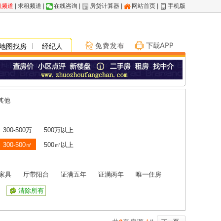
租频道
|
求租频道
|
在线咨询
|
房贷计算器
|
网站首页
|
手机版
地图找房
经纪人
其他
300-500万
500万以上
300-500㎡
500㎡以上
家具
厅带阳台
证满五年
证满两年
唯一住房
清除所有