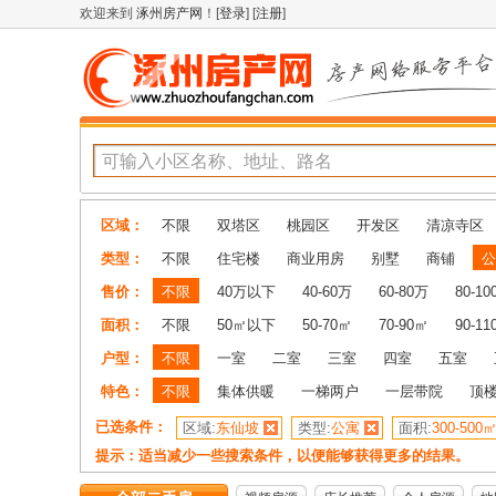
欢迎来到
涿州房产网
！[
登录
] [
注册
]
区域：
不限
双塔区
桃园区
开发区
清凉寺区
类型：
不限
住宅楼
商业用房
别墅
商铺
公
售价：
不限
40万以下
40-60万
60-80万
80-1
面积：
不限
50㎡以下
50-70㎡
70-90㎡
90-1
户型：
不限
一室
二室
三室
四室
五室
特色：
不限
集体供暖
一梯两户
一层带院
顶
已选条件：
区域:
东仙坡
类型:
公寓
面积:
300-500
提示：适当减少一些搜索条件，以便能够获得更多的结果。