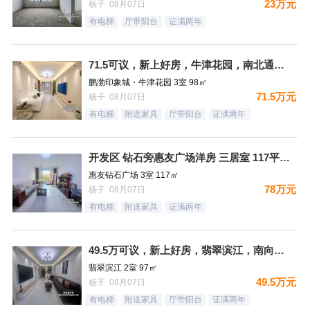
23万元
杨子 08月07日
有电梯
厅带阳台
证满两年
71.5可议，新上好房，牛津花园，南北通透大三居，精装未住，
鹏渤印象城・牛津花园 3室 98㎡
71.5万元
杨子 08月07日
有电梯
附送家具
厅带阳台
证满两年
开发区 钻石旁惠友广场洋房 三居室 117平 78万 精装装
惠友钻石广场 3室 117㎡
78万元
杨子 08月07日
有电梯
附送家具
证满两年
49.5万可议，新上好房，翡翠滨江，南向二居，精装未住，满二
翡翠滨江 2室 97㎡
49.5万元
杨子 08月07日
有电梯
附送家具
厅带阳台
证满两年