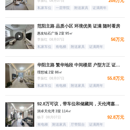
205万元
李振红 08月07日
私家车位
一层带院
附送家具
证满两年
范阳主路 品质小区 环境优美 证满 随时看房
惠友钻石广场 2室 95㎡
56万元
李振红 08月07日
私家车位
有电梯
附送家具
证满两年
华阳主路 繁华地段 中间楼层 户型方正 证满 看房方便
理想城 2室 86㎡
55.8万元
李振红 08月07日
私家车位
有电梯
附送家具
证满两年
92.8万可议，带车位和储藏间，天伦湾嘉园，三居双卫，明厨明
润卓天伦湾 3室 114㎡
92.8万元
杨子 08月07日
有电梯
附送家具
厅带阳台
证满两年