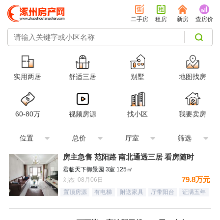
二手房
租房
新房
查房价
实用两居
舒适三居
别墅
地图找房
60-80万
视频房源
找小区
我要卖房
位置
总价
厅室
筛选
房主急售 范阳路 南北通透三居 看房随时
君临天下御景园 3室 125㎡
79.8万元
刘杰 08月06日
置顶房源
有电梯
附送家具
厅带阳台
证满五年