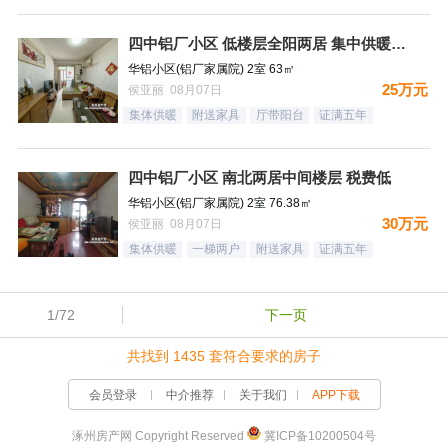
四中铝厂小区 低楼层全阳两居 集中供暖税费低
华铝小区(铝厂家属院) 2室 63㎡
25万元
侯亚丽 08月07日
集体供暖
附送家具
厅带阳台
证满五年
四中铝厂小区 南北两居中间楼层 税费低
华铝小区(铝厂家属院) 2室 76.38㎡
30万元
侯亚丽 08月07日
集体供暖
一梯两户
附送家具
证满五年
1/72
下一页
共找到 1435 套符合要求的房子
会员登录
中介推荐
关于我们
APP下载
涿州房产网 Copyright Reserved
冀ICP备10200504号