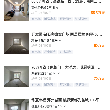
55.5万可议，高铁新干线，13层，南向二居，精装未住，满二
高铁新干线 2室 88㎡
55.5万元
杨子 08月07日
有电梯
附送家具
厅带阳台
证满两年
开发区 钻石旁惠友广场 两居居室 94平 60万 毛坯 房本
惠友钻石广场 2室 94㎡
60万元
杨子 08月07日
有电梯
厅带阳台
证满两年
70万可议！凯旋门，大洋房，明厨明卫，三居双卫，满二，140
鸿盛凯旋门 3室 140㎡
70万元
杨子 08月07日
有电梯
附送家具
厅带阳台
证满两年
华夏幸福 涿州城西 桃源新都孔雀城 105平 23万 毛坯满
桃源新都孔雀城 3室 105㎡