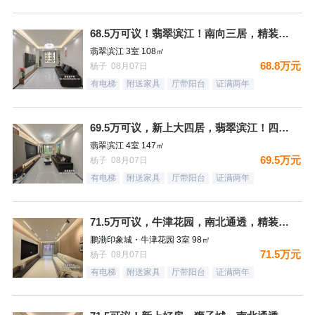
68.5万可议！翡翠滨江！南向三居，精装未住，满二，全天采光
翡翠滨江 3室 108㎡
68.8万元
杨子 08月07日
有电梯
附送家具
厅带阳台
证满两年
69.5万可议，新上大四居，翡翠滨江！四局双卫，明厨明卫，户
翡翠滨江 4室 147㎡
69.5万元
杨子 08月07日
有电梯
附送家具
厅带阳台
证满两年
71.5万可议，牛津花园，南北通透，精装未住三居，装修太哇塞
鹏渤印象城・牛津花园 3室 98㎡
71.5万元
杨子 08月07日
有电梯
附送家具
厅带阳台
证满两年