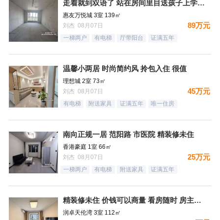
走着就到双语了 站在房间里目送孩子上学是一件多么幸福的事情
惠友万悦城 3室 139㎡
89万元
刘杰 08月07日
一梯两户
有电梯
厅带阳台
证满五年
温馨小两居 时尚简约风 拎包入住 很值
理想城 2室 73㎡
45万元
刘杰 08月07日
有电梯
附送家具
证满五年
唯一住房
南向正规一居 范阳路 市医院 精装修未住
香港豪庭 1室 66㎡
25万元
刘杰 08月07日
一梯两户
有电梯
附送家具
证满五年
精装修未住 价钱可以商量 看房随时 房主诚意出售
润卓天伦湾 3室 112㎡