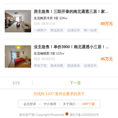
房主急售！三阳开泰的南北通透三居！家具家电全送
名流枫景洋房 3室 124㎡
69万元
刘杰 08月07日
一梯两户
附送家具
证满五年
唯一住房
业主急售！单价3900！南北通透小三居！月供1500，结束租
名流橄榄郡 3室 113㎡
45万元
刘杰 08月07日
带地下室
集体供暖
附送家具
证满五年
1/72
下一页
共找到 1437 套符合要求的房子
会员登录
中介推荐
关于我们
APP下载
涿州房产网 Copyright Reserved
冀ICP备10200504号