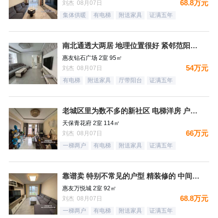
68.8万元
刘杰 08月07日
集体供暖
有电梯
附送家具
证满五年
南北通透大两居 地理位置很好 紧邻范阳路 出门钻石广场 生
惠友钻石广场 2室 95㎡
54万元
刘杰 08月07日
有电梯
附送家具
厅带阳台
证满五年
老城区里为数不多的新社区 电梯洋房 户型方正
天保青花府 2室 114㎡
66万元
刘杰 08月07日
一梯两户
有电梯
附送家具
证满五年
靠谱卖 特别不常见的户型 精装修的 中间楼层 卫生间带窗户
惠友万悦城 2室 92㎡
68.8万元
刘杰 08月07日
一梯两户
有电梯
附送家具
证满五年