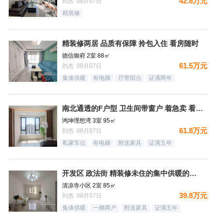
42.8万元
刘杰 08月07日
精装修
精装修两居 品质有保障 拎包入住 看房随时
德信御府 2室 88㎡
61.5万元
刘杰 08月07日
集体供暖
有电梯
厅带阳台
证满两年
南北通透的F户型 卫生间带窗户 着急卖 看房随时
鸿坤理想湾 3室 95㎡
61.8万元
刘杰 08月07日
私家车位
有电梯
附送家具
证满五年
开发区 政法街 精装修未住的集中供暖的两居室
清凉寺小区 2室 85㎡
39.8万元
刘杰 08月07日
集体供暖
一梯两户
附送家具
证满五年