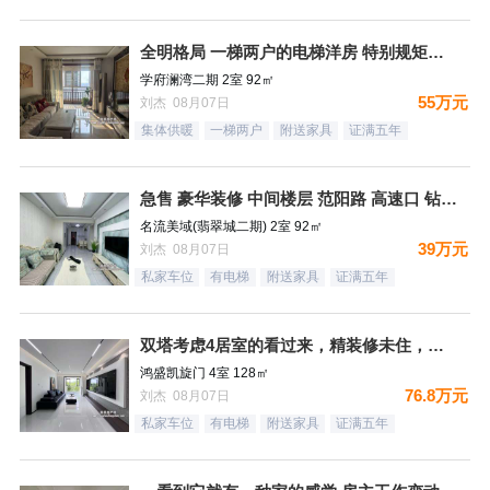
全明格局 一梯两户的电梯洋房 特别规矩的一个小区 集中供暖
学府澜湾二期 2室 92㎡
55万元
刘杰 08月07日
集体供暖
一梯两户
附送家具
证满五年
急售 豪华装修 中间楼层 范阳路 高速口 钻石广场
名流美域(翡翠城二期) 2室 92㎡
39万元
刘杰 08月07日
私家车位
有电梯
附送家具
证满五年
双塔考虑4居室的看过来，精装修未住，拎包入住，看房随时
鸿盛凯旋门 4室 128㎡
76.8万元
刘杰 08月07日
私家车位
有电梯
附送家具
证满五年