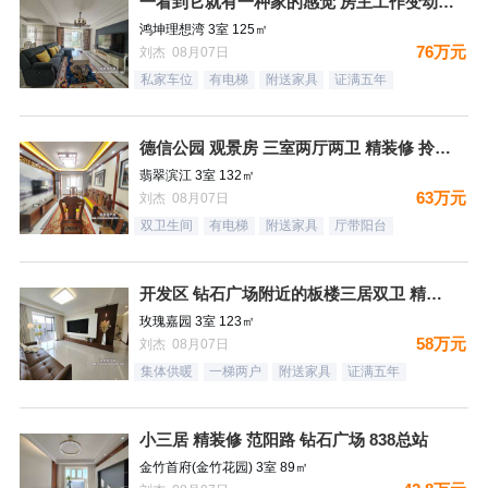
一看到它就有一种家的感觉 房主工作变动 忍痛割爱
鸿坤理想湾 3室 125㎡
76万元
刘杰 08月07日
私家车位
有电梯
附送家具
证满五年
德信公园 观景房 三室两厅两卫 精装修 拎包入住
翡翠滨江 3室 132㎡
63万元
刘杰 08月07日
双卫生间
有电梯
附送家具
厅带阳台
开发区 钻石广场附近的板楼三居双卫 精装未住
玫瑰嘉园 3室 123㎡
58万元
刘杰 08月07日
集体供暖
一梯两户
附送家具
证满五年
小三居 精装修 范阳路 钻石广场 838总站
金竹首府(金竹花园) 3室 89㎡