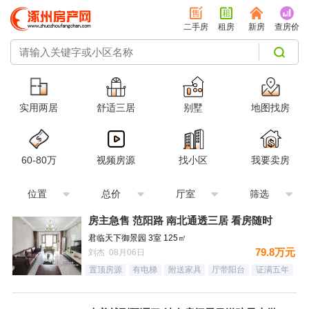
二手房
租房
新房
查房价
实用两居
舒适三居
别墅
地图找房
60-80万
视频房源
找小区
我要卖房
位置
总价
厅室
筛选
房主急售 范阳路 南北通透三居 看房随时
君临天下御景园 3室 125㎡
79.8万元
刘杰 08月06日
置顶房源
有电梯
附送家具
厅带阳台
证满五年