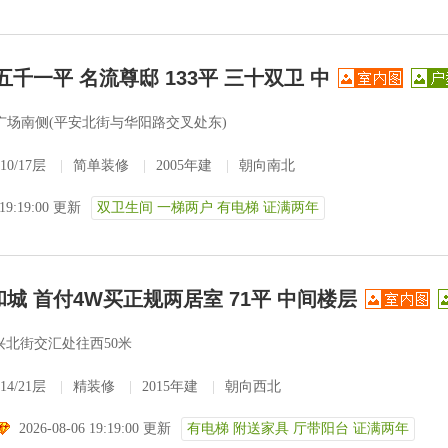
五千一平 名流尊邸 133平 三十双卫 中
广场南侧(平安北街与华阳路交叉处东)
10/17层
|
简单装修
|
2005年建
|
朝向南北
 19:19:00 更新
双卫生间 一梯两户 有电梯 证满两年
城 首付4W买正规两居室 71平 中间楼层
兴北街交汇处往西50米
14/21层
|
精装修
|
2015年建
|
朝向西北
2026-08-06 19:19:00 更新
有电梯 附送家具 厅带阳台 证满两年