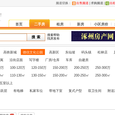
频道切换：
出售频道
|
求购频道
|
出
首页
二手房
租房
新房
小区房价
搜索帮助
找房发布
高铁新城
德信文化公园
高新区
东仙坡
码头镇
松林店
寓
沿街店面
写字楼
厂房/仓库
车库
自建房
00万
100-120万
120-150万
150-200万
200-250万
250-300万
10㎡
110-130㎡
130-150㎡
150-200㎡
200-250㎡
250-300㎡
五室以上
楼跃层
有电梯
私家车位
带地下室
复式户型
双卫生间
附送