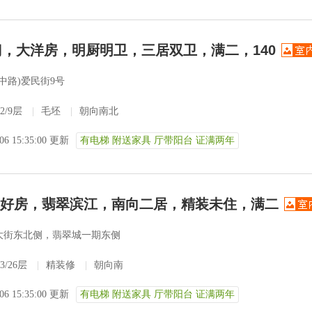
门，大洋房，明厨明卫，三居双卫，满二，140
中路)爱民街9号
2/9层
|
毛坯
|
朝向南北
-06 15:35:00 更新
有电梯 附送家具 厅带阳台 证满两年
新上好房，翡翠滨江，南向二居，精装未住，满二
大街东北侧，翡翠城一期东侧
3/26层
|
精装修
|
朝向南
-06 15:35:00 更新
有电梯 附送家具 厅带阳台 证满两年