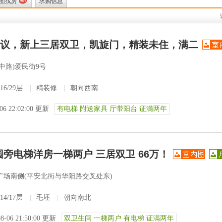
图找房
求购信息
万可议，新上三居双卫，凯旋门，精装未住，满二
中路)爱民街9号
16/29层
|
精装修
|
朝向西南
-06 22:02:00 更新
有电梯 附送家具 厅带阳台 证满两年
园旁电梯洋房一梯两户 三居双卫 66万！
广场南侧(平安北街与华阳路交叉处东)
14/17层
|
毛坯
|
朝向南北
08-06 21:50:00 更新
双卫生间 一梯两户 有电梯 证满两年