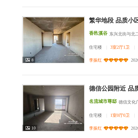
繁华地段 品质小区
香邑溪谷
东兴北街与北
住宅楼
|
3室2厅1卫
|
8
李振红
202
德信公园附近 品质
名流城市尊邸
德信文化
住宅楼
|
1室0厅0卫
|
10
李振红
202