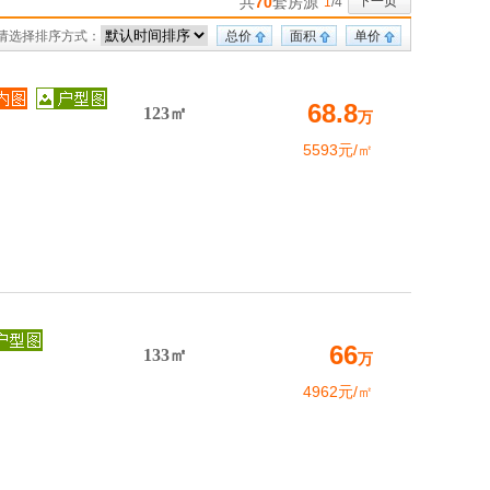
共
70
套房源
下一页
1
/4
请选择排序方式：
总价
面积
单价
68.8
123㎡
万
5593元/㎡
66
133㎡
万
4962元/㎡