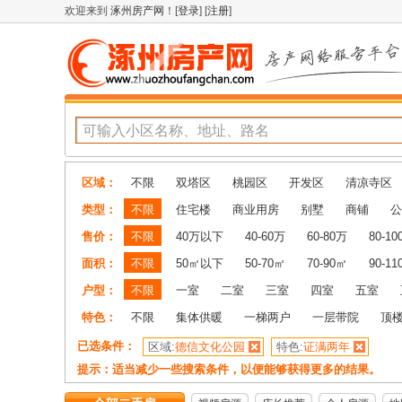
欢迎来到
涿州房产网
！[
登录
] [
注册
]
区域：
不限
双塔区
桃园区
开发区
清凉寺区
类型：
不限
住宅楼
商业用房
别墅
商铺
公
售价：
不限
40万以下
40-60万
60-80万
80-1
面积：
不限
50㎡以下
50-70㎡
70-90㎡
90-1
户型：
不限
一室
二室
三室
四室
五室
特色：
不限
集体供暖
一梯两户
一层带院
顶
已选条件：
区域:
德信文化公园
特色:
证满两年
提示：适当减少一些搜索条件，以便能够获得更多的结果。