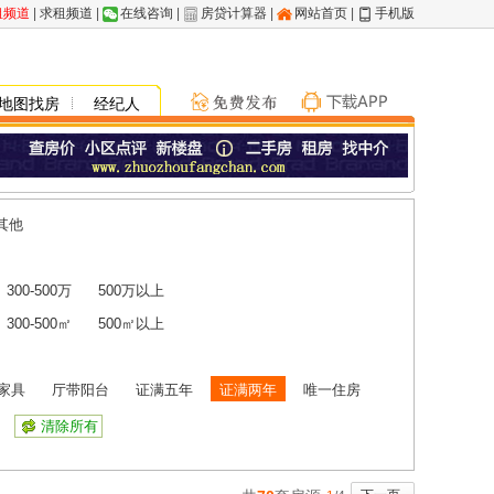
租频道
|
求租频道
|
在线咨询
|
房贷计算器
|
网站首页
|
手机版
地图找房
经纪人
其他
300-500万
500万以上
300-500㎡
500㎡以上
家具
厅带阳台
证满五年
证满两年
唯一住房
清除所有