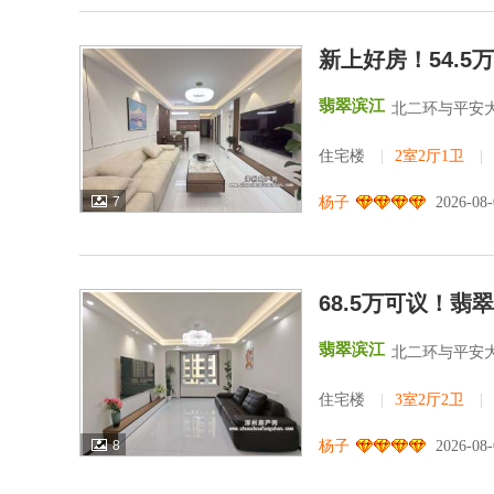
新上好房！54.
翡翠滨江
北二环与平安
住宅楼
|
2室2厅1卫
|
7
杨子
2026-08
68.5万可议！
翡翠滨江
北二环与平安
住宅楼
|
3室2厅2卫
|
8
杨子
2026-08