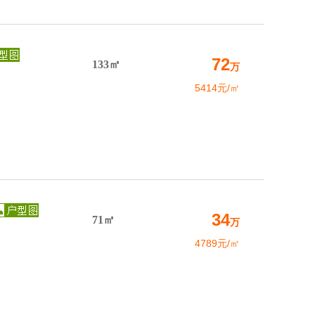
72
133㎡
万
5414元/㎡
34
71㎡
万
4789元/㎡