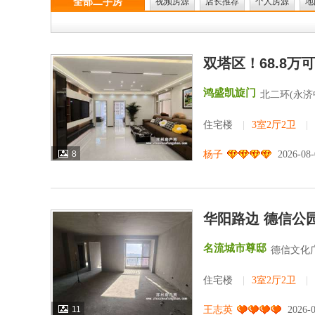
全部二手房
视频房源
店长推荐
个人房源
地
双塔区！68.8
鸿盛凯旋门
北二环(永济
住宅楼
|
3室2厅2卫
|
8
杨子
2026-08
华阳路边 德信公
名流城市尊邸
德信文化
住宅楼
|
3室2厅2卫
|
11
王志英
2026-