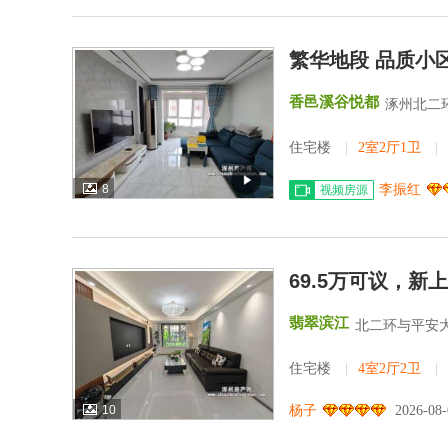
繁华地段 品质小区
香邑溪谷悦都
涿州北二
住宅楼
|
2室2厅1卫
|
8
李振红
视频房源
69.5万可议，
翡翠滨江
北二环与平安
住宅楼
|
4室2厅2卫
|
10
杨子
2026-08