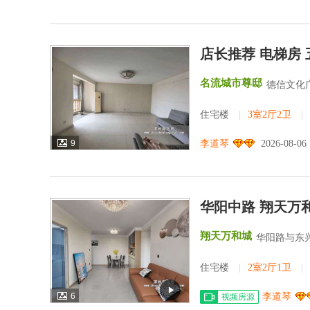
店长推荐 电梯房 
名流城市尊邸
德信文化
住宅楼
|
3室2厅2卫
|
9
李道琴
2026-08-06
华阳中路 翔天万和
翔天万和城
华阳路与东
住宅楼
|
2室2厅1卫
|
6
李道琴
视频房源