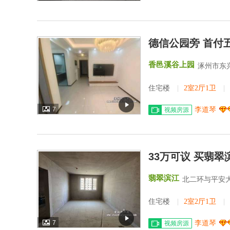
德信公园旁 首付
香邑溪谷上园
涿州市东
住宅楼
|
2室2厅1卫
|
7
李道琴
视频房源
33万可议 买翡翠
翡翠滨江
北二环与平安
住宅楼
|
2室2厅1卫
|
7
李道琴
视频房源