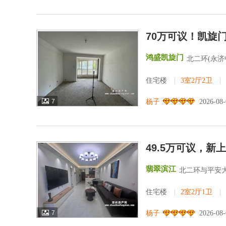
70万可议！凯旋
鸿盛凯旋门
北二环(永济
住宅楼
|
3室2厅2卫
|
7
杨子
2026-08
49.5万可议，
翡翠滨江
北二环与平安
住宅楼
|
2室2厅1卫
|
7
杨子
2026-08