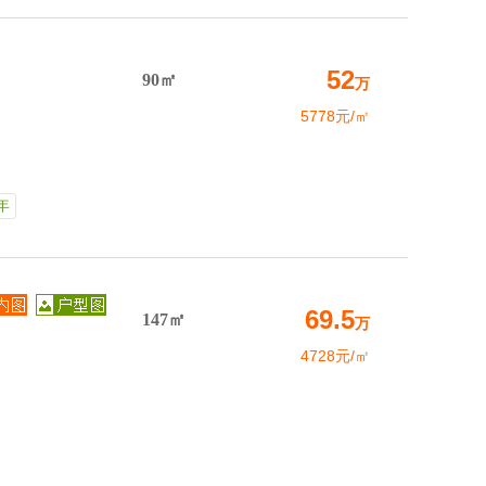
52
90㎡
万
5778元/㎡
年
69.5
147㎡
万
4728元/㎡