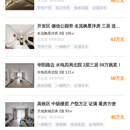
89万元
王志英 08月08日
带地下室
双卫生间
集体供暖
证满五年
开发区 德信公园旁 名流枫景洋房 三居 送地下室
名流枫景洋房 3室 106㎡
63万元
王志英 08月08日
带地下室
一梯两户
证满五年
华阳路边 水电四局北院 2层三居 59万就卖！
水电四局北院 3室 121㎡
59万元
王志英 08月08日
集体供暖
一梯两户
证满五年
高铁区 中级楼层 户型方正 证满 看房方便
天地新城启承 2室 93㎡
45万元
李振红 08月08日
一梯两户
有电梯
附送家具
证满两年