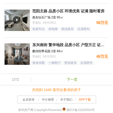
范阳主路 品质小区 环境优美 证满 随时看房
惠友钻石广场 2室 95㎡
56万元
李振红 08月08日
私家车位
有电梯
附送家具
证满两年
东兴南街 繁华地段 品质小区 户型方正 证满 看房方便
鹏润四季花园 2室 89㎡
45万元
李振红 08月08日
集体供暖
一梯两户
附送家具
证满两年
1/72
下一页
共找到 1440 套符合要求的房子
会员登录
中介推荐
关于我们
APP下载
涿州房产网 Copyright Reserved
冀ICP备10200504号