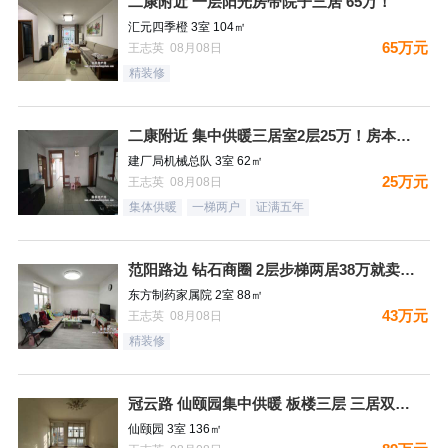
二康附近 一层阳光房带院子三居 65万！
汇元四季橙 3室 104㎡
65万元
王志英 08月08日
精装修
二康附近 集中供暖三居室2层25万！房本满五过户费少！
建厂局机械总队 3室 62㎡
25万元
王志英 08月08日
集体供暖
一梯两户
证满五年
范阳路边 钻石商圈 2层步梯两居38万就卖哦！
东方制药家属院 2室 88㎡
43万元
王志英 08月08日
精装修
冠云路 仙颐园集中供暖 板楼三层 三居双卫 集中供暖 ！送地
仙颐园 3室 136㎡