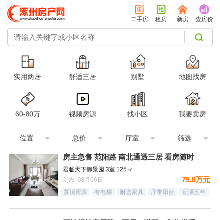
二手房
租房
新房
查房价
实用两居
舒适三居
别墅
地图找房
60-80万
视频房源
找小区
我要卖房
位置
总价
厅室
筛选
房主急售 范阳路 南北通透三居 看房随时
君临天下御景园 3室 125㎡
79.8万元
刘杰 08月06日
置顶房源
有电梯
附送家具
厅带阳台
证满五年