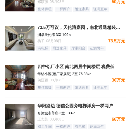
50万元
郑颖丽 08月08日
集体供暖
一梯两户
附送家具
证满五年
73.5万可议，天伦湾嘉园，南北通透精装未住，样板间南北三居
润卓天伦湾 3室 109㎡
73.5万元
杨子 08月08日
有电梯
附送家具
厅带阳台
证满两年
四中铝厂小区 南北两居中间楼层 税费低
华铝小区(铝厂家属院) 2室 76.38㎡
30万元
侯亚丽 08月08日
集体供暖
一梯两户
附送家具
证满五年
华阳路边 德信公园旁电梯洋房一梯两户 三居双卫 66万！
名流城市尊邸 3室 133㎡
66万元
王志英 08月08日
双卫生间
一梯两户
有电梯
证满两年