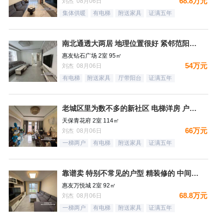
68.8万元
刘杰 08月06日
集体供暖
有电梯
附送家具
证满五年
南北通透大两居 地理位置很好 紧邻范阳路 出门钻石广场 生
惠友钻石广场 2室 95㎡
54万元
刘杰 08月06日
有电梯
附送家具
厅带阳台
证满五年
老城区里为数不多的新社区 电梯洋房 户型方正
天保青花府 2室 114㎡
66万元
刘杰 08月06日
一梯两户
有电梯
附送家具
证满五年
靠谱卖 特别不常见的户型 精装修的 中间楼层 卫生间带窗户
惠友万悦城 2室 92㎡
68.8万元
刘杰 08月06日
一梯两户
有电梯
附送家具
证满五年