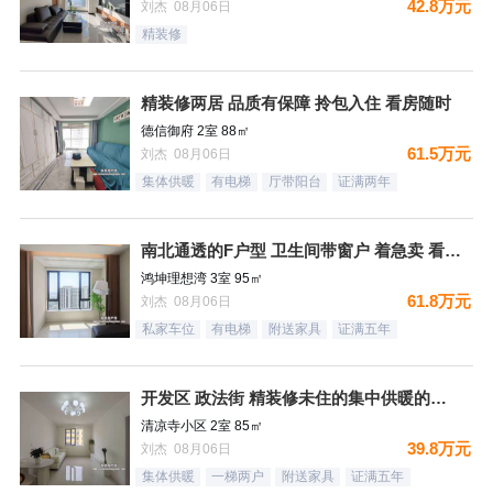
42.8万元
刘杰 08月06日
精装修
精装修两居 品质有保障 拎包入住 看房随时
德信御府 2室 88㎡
61.5万元
刘杰 08月06日
集体供暖
有电梯
厅带阳台
证满两年
南北通透的F户型 卫生间带窗户 着急卖 看房随时
鸿坤理想湾 3室 95㎡
61.8万元
刘杰 08月06日
私家车位
有电梯
附送家具
证满五年
开发区 政法街 精装修未住的集中供暖的两居室
清凉寺小区 2室 85㎡
39.8万元
刘杰 08月06日
集体供暖
一梯两户
附送家具
证满五年