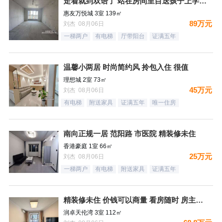
走着就到双语了 站在房间里目送孩子上学是一件多么幸福的事情
惠友万悦城 3室 139㎡
89万元
刘杰 08月06日
一梯两户
有电梯
厅带阳台
证满五年
温馨小两居 时尚简约风 拎包入住 很值
理想城 2室 73㎡
45万元
刘杰 08月06日
有电梯
附送家具
证满五年
唯一住房
南向正规一居 范阳路 市医院 精装修未住
香港豪庭 1室 66㎡
25万元
刘杰 08月06日
一梯两户
有电梯
附送家具
证满五年
精装修未住 价钱可以商量 看房随时 房主诚意出售
润卓天伦湾 3室 112㎡