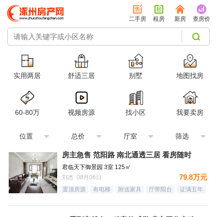
二手房
租房
新房
查房价
实用两居
舒适三居
别墅
地图找房
60-80万
视频房源
找小区
我要卖房
位置
总价
厅室
筛选
房主急售 范阳路 南北通透三居 看房随时
君临天下御景园 3室 125㎡
79.8万元
刘杰 08月06日
置顶房源
有电梯
附送家具
厅带阳台
证满五年