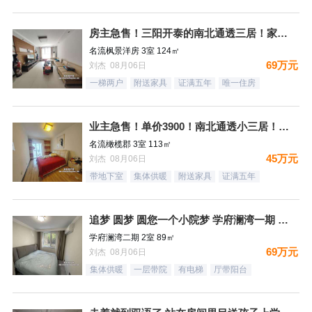
房主急售！三阳开泰的南北通透三居！家具家电全送
名流枫景洋房 3室 124㎡
69万元
刘杰 08月06日
一梯两户
附送家具
证满五年
唯一住房
业主急售！单价3900！南北通透小三居！月供1500，结束租
名流橄榄郡 3室 113㎡
45万元
刘杰 08月06日
带地下室
集体供暖
附送家具
证满五年
追梦 圆梦 圆您一个小院梦 学府澜湾一期 一层带小院
学府澜湾二期 2室 89㎡
69万元
刘杰 08月06日
集体供暖
一层带院
有电梯
厅带阳台