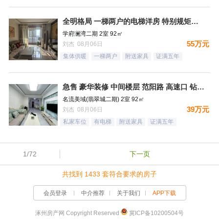
全明格局 一梯两户的电梯洋房 特别规矩的一个小区 集中供暖
学府澜湾二期 2室 92㎡
55万元
刘杰 08月06日
集体供暖
一梯两户
附送家具
证满五年
急售 豪华装修 中间楼层 范阳路 高速口 钻石广场
名流美域(翡翠城二期) 2室 92㎡
39万元
刘杰 08月06日
私家车位
有电梯
附送家具
证满五年
1/72
下一页
共找到 1433 套符合要求的房子
会员登录
中介推荐
关于我们
APP下载
涿州房产网 Copyright Reserved
冀ICP备10200504号