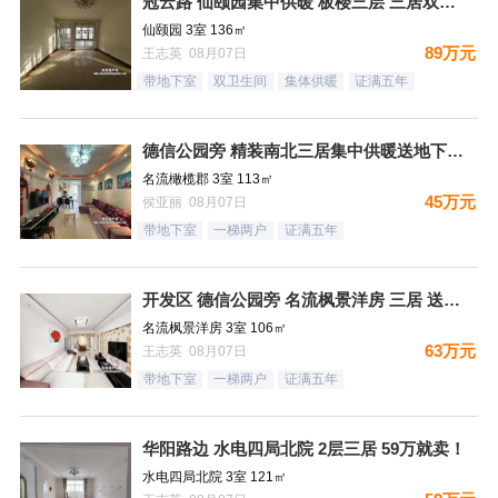
冠云路 仙颐园集中供暖 板楼三层 三居双卫 集中供暖 ！送地
仙颐园 3室 136㎡
89万元
王志英 08月07日
带地下室
双卫生间
集体供暖
证满五年
德信公园旁 精装南北三居集中供暖送地下室 税费低
名流橄榄郡 3室 113㎡
45万元
侯亚丽 08月07日
带地下室
一梯两户
证满五年
开发区 德信公园旁 名流枫景洋房 三居 送地下室
名流枫景洋房 3室 106㎡
63万元
王志英 08月07日
带地下室
一梯两户
证满五年
华阳路边 水电四局北院 2层三居 59万就卖！
水电四局北院 3室 121㎡