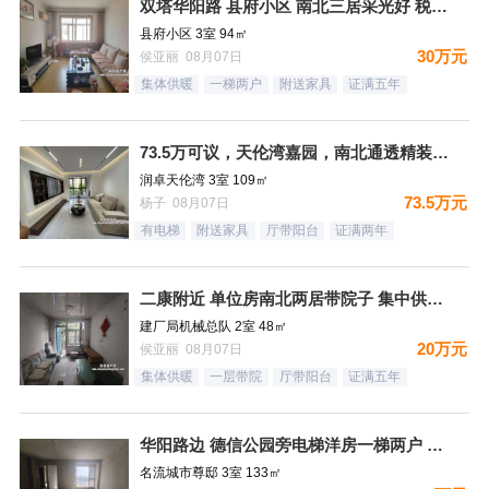
双塔华阳路 县府小区 南北三居采光好 税费低
县府小区 3室 94㎡
30万元
侯亚丽 08月07日
集体供暖
一梯两户
附送家具
证满五年
73.5万可议，天伦湾嘉园，南北通透精装未住，样板间南北三居
润卓天伦湾 3室 109㎡
73.5万元
杨子 08月07日
有电梯
附送家具
厅带阳台
证满两年
二康附近 单位房南北两居带院子 集中供暖税费低
建厂局机械总队 2室 48㎡
20万元
侯亚丽 08月07日
集体供暖
一层带院
厅带阳台
证满五年
华阳路边 德信公园旁电梯洋房一梯两户 三居双卫 66万！
名流城市尊邸 3室 133㎡