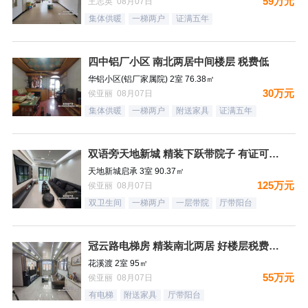
59万元
王志英 08月07日
集体供暖
一梯两户
证满五年
四中铝厂小区 南北两居中间楼层 税费低
华铝小区(铝厂家属院) 2室 76.38㎡
30万元
侯亚丽 08月07日
集体供暖
一梯两户
附送家具
证满五年
双语旁天地新城 精装下跃带院子 有证可贷款
天地新城启承 3室 90.37㎡
125万元
侯亚丽 08月07日
双卫生间
一梯两户
一层带院
厅带阳台
冠云路电梯房 精装南北两居 好楼层税费低有证
花溪渡 2室 95㎡
55万元
侯亚丽 08月07日
有电梯
附送家具
厅带阳台