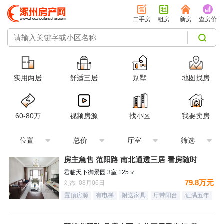
二手房
租房
新房
查房价
实用两居
舒适三居
别墅
地图找房
60-80万
视频房源
找小区
我要卖房
位置
总价
厅室
筛选
房主急售 范阳路 南北通透三居 看房随时
君临天下御景园 3室 125㎡
79.8万元
刘杰 08月06日
置顶房源
有电梯
附送家具
厅带阳台
证满五年