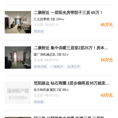
二康附近 一层阳光房带院子三居 65万！
汇元四季橙 3室 104㎡
65万元
王志英 08月07日
精装修
二康附近 集中供暖三居室2层25万！房本满五过户费少！
建厂局机械总队 3室 62㎡
25万元
王志英 08月07日
集体供暖
一梯两户
证满五年
范阳路边 钻石商圈 2层步梯两居38万就卖哦！
东方制药家属院 2室 88㎡
43万元
王志英 08月07日
精装修