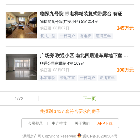
物探九号院 带电梯精装复式带露台 有证
物探局九号院(广安小区) 5室 214㎡
145万元
侯亚丽 08月07日
复式户型
一梯两户
有电梯
证满五年
广场旁 联通小区 南北四居送车库地下室 好楼层税费低
联通公司家属院 4室 169㎡
100万元
侯亚丽 08月07日
私家车位
带地下室
一梯两户
证满五年
1/72
下一页
共找到 1437 套符合要求的房子
会员登录
中介推荐
关于我们
APP下载
涿州房产网 Copyright Reserved
冀ICP备10200504号