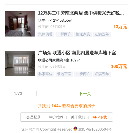
12万买二中旁南北两居 集中供暖采光好税费低
华丰小区 2室 53.55㎡
13万元
侯亚丽 08月09日
集体供暖
一梯两户
附送家具
证满五年
广场旁 联通小区 南北四居送车库地下室 好楼层税费低
联通公司家属院 4室 169㎡
100万元
侯亚丽 08月09日
私家车位
带地下室
一梯两户
证满五年
1/73
下一页
共找到 1444 套符合要求的房子
会员登录
中介推荐
关于我们
APP下载
涿州房产网 Copyright Reserved
冀ICP备10200504号