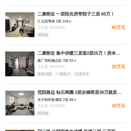
二康附近 一层阳光房带院子三居 65万！
汇元四季橙 3室 104㎡
65万元
王志英 08月09日
精装修
二康附近 集中供暖三居室2层25万！房本满五过户费少！
建厂局机械总队 3室 62㎡
25万元
王志英 08月09日
集体供暖
一梯两户
证满五年
范阳路边 钻石商圈 2层步梯两居38万就卖哦！
东方制药家属院 2室 88㎡
43万元
王志英 08月09日
精装修