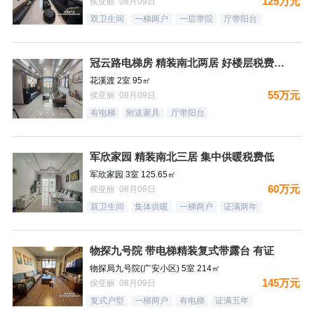
125万元
侯亚丽 08月09日
双卫生间
一梯两户
一层带院
厅带阳台
冠云路电梯房 精装南北两居 好楼层税费低有证
花溪渡 2室 95㎡
55万元
侯亚丽 08月09日
有电梯
附送家具
厅带阳台
军欣家园 精装南北三居 集中供暖税费低
军欣家园 3室 125.65㎡
60万元
侯亚丽 08月09日
双卫生间
集体供暖
一梯两户
证满两年
物探九号院 带电梯精装复式带露台 有证
物探局九号院(广安小区) 5室 214㎡
145万元
侯亚丽 08月09日
复式户型
一梯两户
有电梯
证满五年