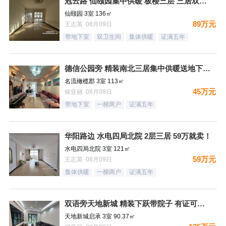
冠云路 仙颐园集中供暖 板楼三层 三居双卫 集中供暖 ！送地
仙颐园 3室 136㎡
89万元
王志英 08月09日
带地下室
双卫生间
集体供暖
证满五年
德信公园旁 精装南北三居集中供暖送地下室 税费低
名流橄榄郡 3室 113㎡
45万元
侯亚丽 08月09日
带地下室
一梯两户
证满五年
华阳路边 水电四局北院 2层三居 59万就卖！
水电四局北院 3室 121㎡
59万元
王志英 08月09日
集体供暖
一梯两户
证满五年
双语旁天地新城 精装下跃带院子 有证可贷款
天地新城启承 3室 90.37㎡