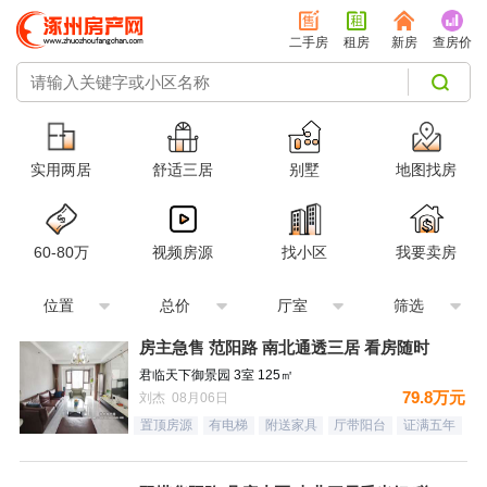
二手房
租房
新房
查房价
实用两居
舒适三居
别墅
地图找房
60-80万
视频房源
找小区
我要卖房
位置
总价
厅室
筛选
房主急售 范阳路 南北通透三居 看房随时
君临天下御景园 3室 125㎡
79.8万元
刘杰 08月06日
置顶房源
有电梯
附送家具
厅带阳台
证满五年