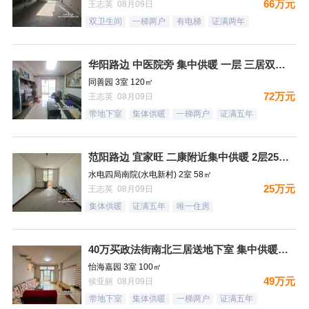
66万元
王志英 08月09日
双卫生间
一梯两户
有电梯
证满两年
华阳路边 中医院旁 集中供暖 一层 三居双卫72万
同善园 3室 120㎡
72万元
王志英 08月09日
带地下室
集体供暖
一梯两户
证满五年
范阳路边 宜家旺 二康附近集中供暖 2层25万！
水电四局南院(水电新村) 2室 58㎡
25万元
王志英 08月09日
集体供暖
证满五年
唯一住房
40万买政法街南北三居送地下室 集中供暖税费低
怡海嘉园 3室 100㎡
49万元
侯亚丽 08月09日
带地下室
集体供暖
一梯两户
证满五年