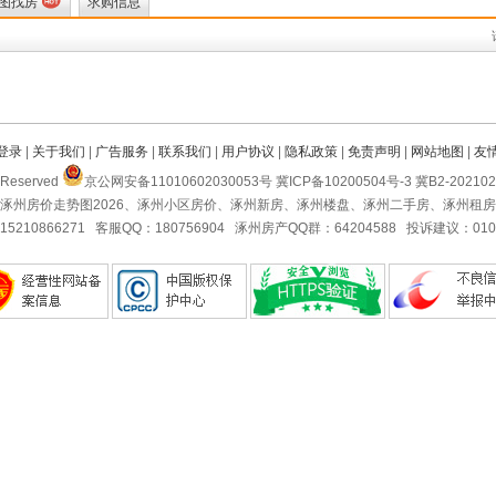
图找房
求购信息
登录
|
关于我们
|
广告服务
|
联系我们
|
用户协议
|
隐私政策
|
免责声明
|
网站地图
|
友
Reserved
京公网安备11010602030053号 冀ICP备10200504号-3 冀B2-2021
涿州房价走势图2026、涿州小区房价、涿州新房、涿州楼盘、涿州二手房、涿州租
5210866271 客服QQ：180756904 涿州房产QQ群：64204588 投诉建议：010-5