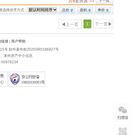
共
0
套房源
下一页
1
/1
请选择排序方式：
总价
面积
单价
1
下一页
上一页
情链接
|
用户帮助
0215号 软件著作权2020SR0186927号
房、涿州房产中介信息
0976234