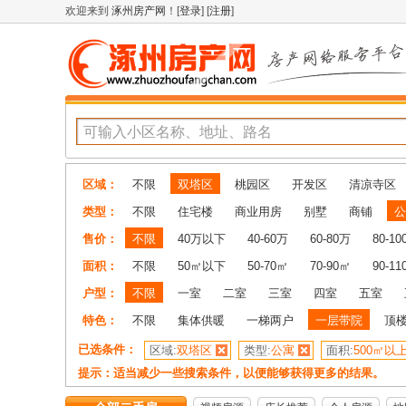
欢迎来到
涿州房产网
！[
登录
] [
注册
]
区域：
不限
双塔区
桃园区
开发区
清凉寺区
类型：
不限
住宅楼
商业用房
别墅
商铺
公
售价：
不限
40万以下
40-60万
60-80万
80-1
面积：
不限
50㎡以下
50-70㎡
70-90㎡
90-1
户型：
不限
一室
二室
三室
四室
五室
特色：
不限
集体供暖
一梯两户
一层带院
顶
已选条件：
区域:
双塔区
类型:
公寓
面积:
500㎡以
提示：适当减少一些搜索条件，以便能够获得更多的结果。