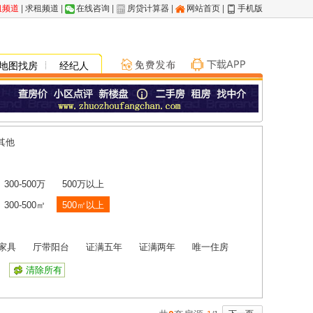
租频道
|
求租频道
|
在线咨询
|
房贷计算器
|
网站首页
|
手机版
地图找房
经纪人
其他
300-500万
500万以上
300-500㎡
500㎡以上
家具
厅带阳台
证满五年
证满两年
唯一住房
清除所有