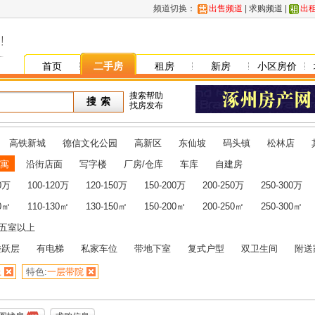
频道切换：
出售频道
|
求购频道
|
出
首页
二手房
租房
新房
小区房价
搜索帮助
找房发布
高铁新城
德信文化公园
高新区
东仙坡
码头镇
松林店
寓
沿街店面
写字楼
厂房/仓库
车库
自建房
00万
100-120万
120-150万
150-200万
200-250万
250-300万
10㎡
110-130㎡
130-150㎡
150-200㎡
200-250㎡
250-300㎡
五室以上
楼跃层
有电梯
私家车位
带地下室
复式户型
双卫生间
附送
上
特色:
一层带院