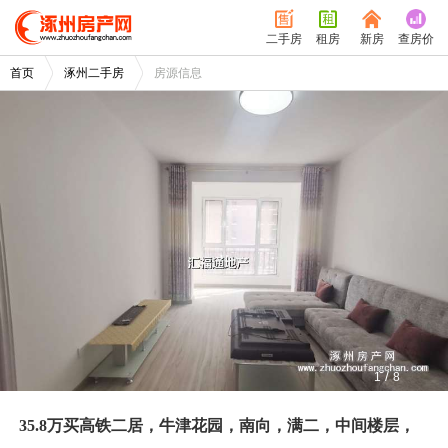
二手房
租房
新房
查房价
首页
涿州二手房
房源信息
/
1
8
35.8万买高铁二居，牛津花园，南向，满二，中间楼层，