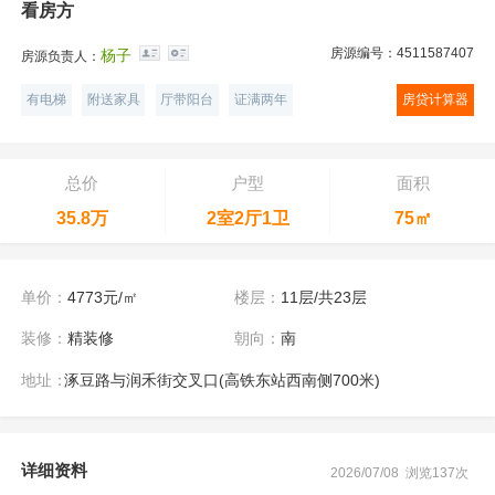
看房方
房源编号：4511587407
杨子
房源负责人：
有电梯
附送家具
厅带阳台
证满两年
房贷计算器
总价
户型
面积
35.8万
2室2厅1卫
75㎡
单价：
4773元/㎡
楼层：
11层/共23层
装修：
精装修
朝向：
南
地址：
涿豆路与润禾街交叉口(高铁东站西南侧700米)
详细资料
2026/07/08 浏览137次