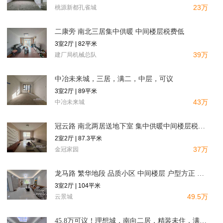
23万
桃源新都孔雀城
二康旁 南北三居集中供暖 中间楼层税费低
3室2厅 | 82平米
39万
建厂局机械总队
中冶未来城，三居，满二，中层，可议
3室2厅 | 89平米
43万
中冶未来城
冠云路 南北两居送地下室 集中供暖中间楼层税费低
2室2厅 | 87.3平米
37万
金冠家园
龙马路 繁华地段 品质小区 中间楼层 户型方正 证满
3室2厅 | 104平米
49.5万
云景城
45.8万可议！理想城，南向二居，精装未住，满二，全天采光，