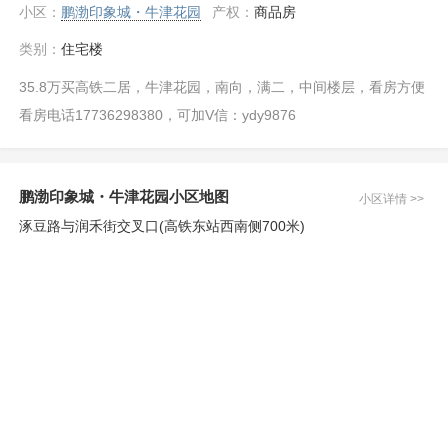
小区：
鹏渤印象城・牛津花园
产权：
商品房
类别：
住宅楼
35.8万买高铁二居，牛津花园，南向，满二，中间楼层，看房方便
看房电话17736298380，可加V信：ydy9876
鹏渤印象城・牛津花园小区地图
小区详情 >>
涿豆路与润禾街交叉口(高铁东站西南侧700米)