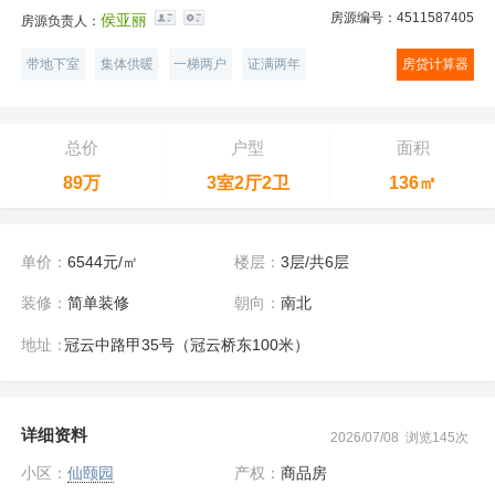
房源编号：4511587405
侯亚丽
房源负责人：
带地下室
集体供暖
一梯两户
证满两年
房贷计算器
总价
户型
面积
89万
3室2厅2卫
136㎡
单价：
6544元/㎡
楼层：
3层/共6层
装修：
简单装修
朝向：
南北
地址：
冠云中路甲35号（冠云桥东100米）
详细资料
2026/07/08 浏览145次
小区：
仙颐园
产权：
商品房