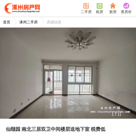
二手房
租房
新房
查房价
首页
涿州二手房
房源信息
/
1
11
仙颐园 南北三居双卫中间楼层送地下室 税费低