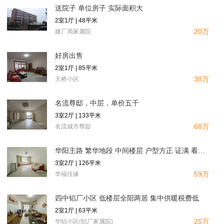
送院子 单位房子 实际面积大
2室1厅 | 48平米
20万
建厂局家属院
好房出售
2室1厅 | 85平米
38万
天桥小区
名流尊邸，中层，单价五千
3室2厅 | 133平米
68万
名流城市尊邸
华阳主路 繁华地段 中间楼层 户型方正 证满 看房方便
3室2厅 | 126平米
59万
华福佳缘
四中铝厂小区 低楼层全阳两居 集中供暖税费低
2室1厅 | 63平米
25万
华铝小区(铝厂家属院)