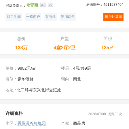
房源编号：4511587404
侯亚丽
房源负责人：
双卫生间
一梯两户
有电梯
证满两年
房贷计算器
总价
户型
面积
133万
4室2厅2卫
135㎡
单价：
9852元/㎡
楼层：
4层/共9层
装修：
豪华装修
朝向：
南北
地址：
北二环与东兴北街交汇处
详细资料
2026/07/08 浏览99次
小区：
香邑溪谷玫瑰园
产权：
商品房