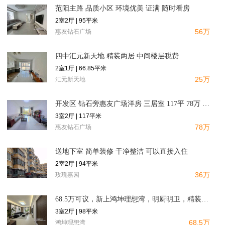
范阳主路 品质小区 环境优美 证满 随时看房
2室2厅 | 95平米
56万
惠友钻石广场
四中汇元新天地 精装两居 中间楼层税费
2室1厅 | 66.85平米
25万
汇元新天地
开发区 钻石旁惠友广场洋房 三居室 117平 78万 精装装
3室2厅 | 117平米
78万
惠友钻石广场
送地下室 简单装修 干净整洁 可以直接入住
2室2厅 | 94平米
36万
玫瑰嘉园
68.5万可议，新上鸿坤理想湾，明厨明卫，精装未住三居，满二
3室2厅 | 98平米
68.5万
鸿坤理想湾