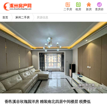
二手房
租房
新房
查房价
首页
涿州二手房
房源信息
/
1
11
香邑溪谷玫瑰园洋房 精装南北四居中间楼层 税费低