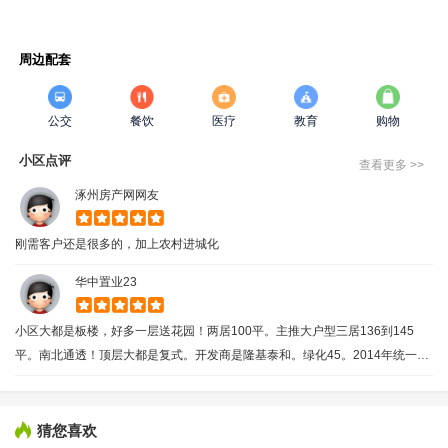
周边配套
公交
餐饮
医疗
教育
购物
小区点评
查看更多 >>
涿州房产网网友
刚需客户还是很多的，加上农村进城化
华中置业23
小区大都是板楼，好多一层送花园！两居100平。主推大户型三居136到145
平。南北通透！顶层大都是复式。开发商是隆基泰和。绿化45。2014年统一交
的房。毛坯交房！窗户大都是断桥铝。质量好，隔音好！
猜您喜欢