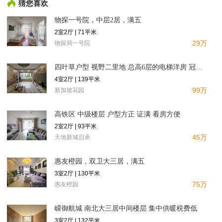
猜您喜欢
物探一号院，中层2居，满五
2室2厅 | 71平米
29万
物探局一号院
四叶草户型 视野二里地 总高6层的电梯洋房 冠云路上的一颗明
4室2厅 | 139平米
99万
新加坡花园
高铁区 中级楼层 户型方正 证满 看房方便
2室2厅 | 93平米
45万
天地新城启承
惠友橙园，双卫大三居，满五
3室2厅 | 130平米
75万
惠友橙园
嵘御航城 南北大三居中间楼层 集中供暖税费低
3室2厅 | 132平米