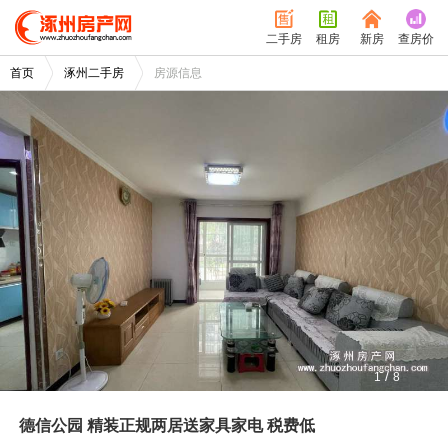
二手房
租房
新房
查房价
首页
涿州二手房
房源信息
/
1
8
德信公园 精装正规两居送家具家电 税费低