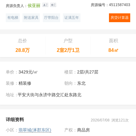
房源编号：4511587403
侯亚丽
房源负责人：
有电梯
附送家具
厅带阳台
证满五年
房贷计算器
总价
户型
面积
28.8万
2室2厅1卫
84㎡
单价：
3429元/㎡
楼层：
2层/共27层
装修：
精装修
朝向：
东北
地址：
平安大街与永济中路交汇处东路北
详细资料
2026/07/08 浏览121次
小区：
翡翠城(涿郡东区)
产权：
商品房