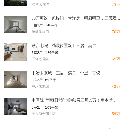
73万
润卓天伦湾
70万可议！凯旋门，大洋房，明厨明卫，三居双卫，满二，140
3室2厅 | 140平米
70万
鸿盛凯旋门
联合七院，精装位置双卫三居，满二
3室2厅 | 126平米
65万
联合七号院
中冶未来城，三居，满二，中层，可议
3室2厅 | 89平米
43万
中冶未来城
中医院 宜家旺附近 板楼2层三居59万！房本满五！
3室2厅 | 103平米
59万
十八局光明小区