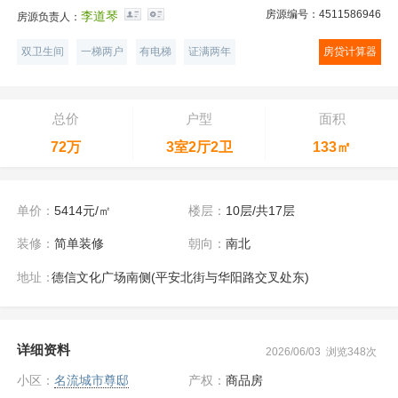
房源编号：4511586946
李道琴
房源负责人：
双卫生间
一梯两户
有电梯
证满两年
房贷计算器
总价
户型
面积
72万
3室2厅2卫
133㎡
单价：
5414元/㎡
楼层：
10层/共17层
装修：
简单装修
朝向：
南北
地址：
德信文化广场南侧(平安北街与华阳路交叉处东)
详细资料
2026/06/03 浏览348次
小区：
名流城市尊邸
产权：
商品房