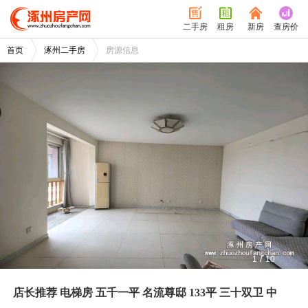
二手房
租房
新房
查房价
首页
涿州二手房
房源信息
/
1
10
店长推荐 电梯房 五千一平 名流尊邸 133平 三十双卫 中