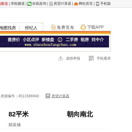
租频道
|
求租频道
|
在线咨询
|
房贷计算器
|
网站首页
|
手机版
地图找房
经纪人
虚假举报
手机看房
房源编号：4511586940
房贷计算器
82平米
朝向南北
精装修