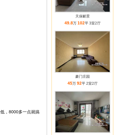
天保郦景
49.8
102
万
平 3室2厅
豪门庄园
45
92
万
平 2室2厅
，8000多一点就搞