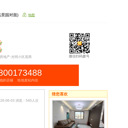
远景园对面)
地图
微信扫码拨号
房地产-光明小区底商
800173488
他的店铺
给他发站内信
猜您喜欢
6-06-03 浏览：540人次