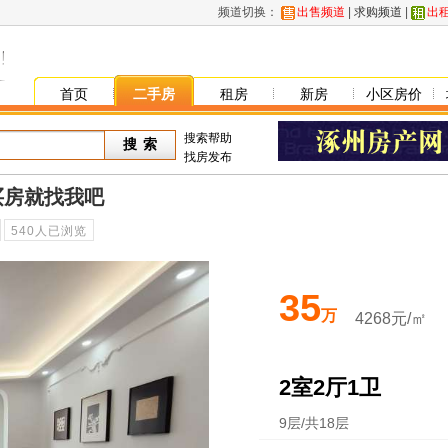
频道切换：
出售频道
|
求购频道
|
出
首页
二手房
租房
新房
小区房价
搜索帮助
找房发布
买房就找我吧
540
人已浏览
35
万
4268元/㎡
2室2厅1卫
9层/共18层