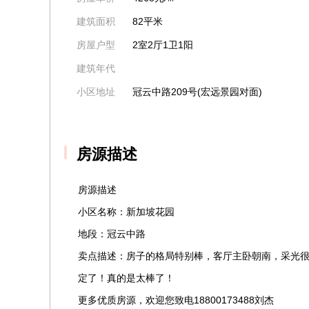
建筑面积
82平米
房屋户型
2室2厅1卫1阳
建筑年代
小区地址
冠云中路209号(宏远景园对面)
房源描述
房源描述
小区名称：新加坡花园
地段：冠云中路
卖点描述：房子的格局特别棒，客厅主卧朝南，采光很
定了！真的是太棒了！
更多优质房源，欢迎您致电18800173488刘杰