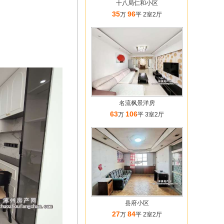
十八局仁和小区
35
96
万
平 2室2厅
名流枫景洋房
63
106
万
平 3室2厅
县府小区
27
84
万
平 2室2厅