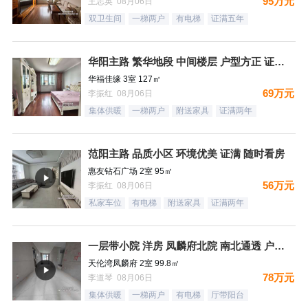
95万元
王志英 08月06日
双卫生间
一梯两户
有电梯
证满五年
华阳主路 繁华地段 中间楼层 户型方正 证满 看房方便
华福佳缘 3室 127㎡
69万元
李振红 08月06日
集体供暖
一梯两户
附送家具
证满两年
范阳主路 品质小区 环境优美 证满 随时看房
惠友钻石广场 2室 95㎡
56万元
李振红 08月06日
私家车位
有电梯
附送家具
证满两年
一层带小院 洋房 凤麟府北院 南北通透 户型方正 看房有钥
天伦湾凤麟府 2室 99.8㎡
78万元
李道琴 08月06日
集体供暖
一梯两户
有电梯
厅带阳台