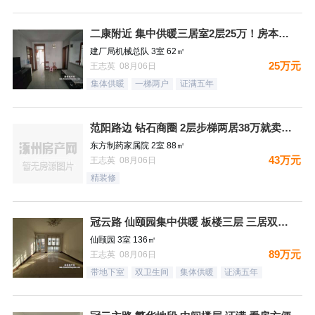
二康附近 集中供暖三居室2层25万！房本满五过户费少！
建厂局机械总队 3室 62㎡
25万元
王志英 08月06日
集体供暖
一梯两户
证满五年
范阳路边 钻石商圈 2层步梯两居38万就卖哦！
东方制药家属院 2室 88㎡
43万元
王志英 08月06日
精装修
冠云路 仙颐园集中供暖 板楼三层 三居双卫 集中供暖 ！送地
仙颐园 3室 136㎡
89万元
王志英 08月06日
带地下室
双卫生间
集体供暖
证满五年