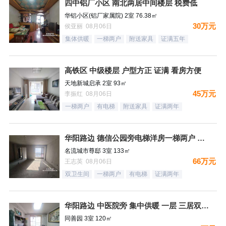
四中铝厂小区 南北两居中间楼层 税费低
华铝小区(铝厂家属院) 2室 76.38㎡
30万元
侯亚丽 08月06日
集体供暖
一梯两户
附送家具
证满五年
高铁区 中级楼层 户型方正 证满 看房方便
天地新城启承 2室 93㎡
45万元
李振红 08月06日
一梯两户
有电梯
附送家具
证满两年
华阳路边 德信公园旁电梯洋房一梯两户 三居双卫 66万！
名流城市尊邸 3室 133㎡
66万元
王志英 08月06日
双卫生间
一梯两户
有电梯
证满两年
华阳路边 中医院旁 集中供暖 一层 三居双卫72万
同善园 3室 120㎡