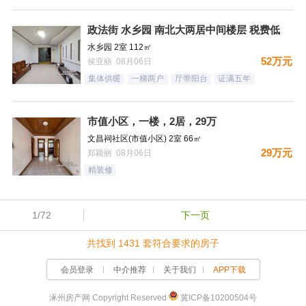
政法街 水乡园 南北大两居中间楼层 税费低
水乡园 2室 112㎡
52万元
侯亚丽 08月06日
集体供暖
一梯两户
厅带阳台
证满五年
市值小区，一楼，2居，29万
文昌祠社区(市值小区) 2室 66㎡
29万元
郑颖丽 08月06日
精装修
1/72
下一页
共找到 1431 套符合要求的房子
会员登录
中介推荐
关于我们
APP下载
涿州房产网 Copyright Reserved
冀ICP备10200504号