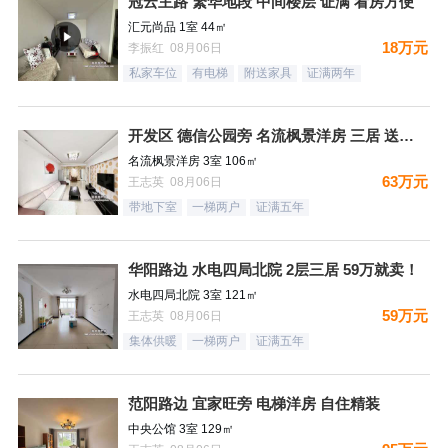
冠云主路 繁华地段 中间楼层 证满 看房方便
汇元尚品 1室 44㎡
18万元
李振红 08月06日
私家车位
有电梯
附送家具
证满两年
开发区 德信公园旁 名流枫景洋房 三居 送地下室
名流枫景洋房 3室 106㎡
63万元
王志英 08月06日
带地下室
一梯两户
证满五年
华阳路边 水电四局北院 2层三居 59万就卖！
水电四局北院 3室 121㎡
59万元
王志英 08月06日
集体供暖
一梯两户
证满五年
范阳路边 宜家旺旁 电梯洋房 自住精装
中央公馆 3室 129㎡