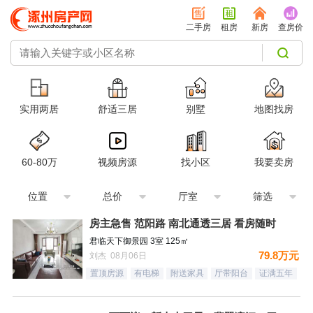
二手房
租房
新房
查房价
实用两居
舒适三居
别墅
地图找房
60-80万
视频房源
找小区
我要卖房
位置
总价
厅室
筛选
房主急售 范阳路 南北通透三居 看房随时
君临天下御景园 3室 125㎡
79.8万元
刘杰 08月06日
置顶房源
有电梯
附送家具
厅带阳台
证满五年