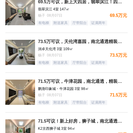
69.5万可议，新上大四居，翡翠滨江！四局双卫，明厨明卫，户
翡翠滨江 4室 147㎡
69.5万元
杨子 08月07日
有电梯
附送家具
厅带阳台
证满两年
73.5万可议，天伦湾嘉园，南北通透精装未住，样板间南北三居
润卓天伦湾 3室 109㎡
73.5万元
杨子 08月07日
有电梯
附送家具
厅带阳台
证满两年
71.5万可议，牛津花园，南北通透，精装未住三居，装修太哇塞
鹏渤印象城・牛津花园 3室 98㎡
71.5万元
杨子 08月07日
有电梯
附送家具
厅带阳台
证满两年
71.5可议！新上好房，狮子城，南北通透，精装满二，看房有钥
K2京西狮子城 3室 94㎡