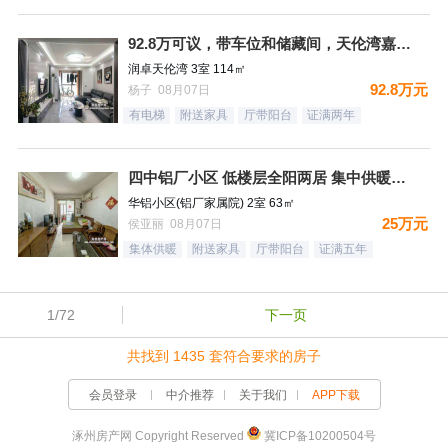
92.8万可议，带车位和储藏间，天伦湾嘉园，三居双卫，明厨明
润卓天伦湾 3室 114㎡
92.8万元
杨子 08月07日
有电梯
附送家具
厅带阳台
证满两年
四中铝厂小区 低楼层全阳两居 集中供暖税费低
华铝小区(铝厂家属院) 2室 63㎡
25万元
侯亚丽 08月07日
集体供暖
附送家具
厅带阳台
证满五年
1/72
下一页
共找到 1435 套符合要求的房子
会员登录
中介推荐
关于我们
APP下载
涿州房产网 Copyright Reserved
冀ICP备10200504号