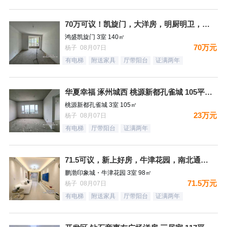
70万可议！凯旋门，大洋房，明厨明卫，三居双卫，满二，140
鸿盛凯旋门 3室 140㎡
70万元
杨子 08月07日
有电梯
附送家具
厅带阳台
证满两年
华夏幸福 涿州城西 桃源新都孔雀城 105平 23万 毛坯满
桃源新都孔雀城 3室 105㎡
23万元
杨子 08月07日
有电梯
厅带阳台
证满两年
71.5可议，新上好房，牛津花园，南北通透大三居，精装未住，
鹏渤印象城・牛津花园 3室 98㎡
71.5万元
杨子 08月07日
有电梯
附送家具
厅带阳台
证满两年