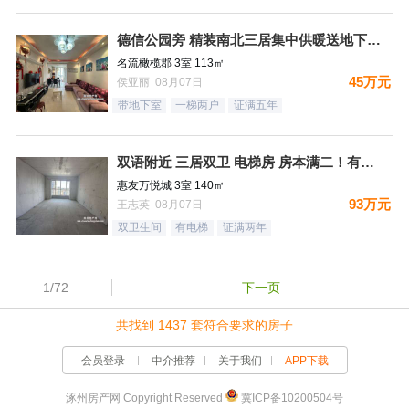
德信公园旁 精装南北三居集中供暖送地下室 税费低
名流橄榄郡 3室 113㎡
45万元
侯亚丽 08月07日
带地下室
一梯两户
证满五年
双语附近 三居双卫 电梯房 房本满二！有钥匙
惠友万悦城 3室 140㎡
93万元
王志英 08月07日
双卫生间
有电梯
证满两年
1/72
下一页
共找到 1437 套符合要求的房子
会员登录
中介推荐
关于我们
APP下载
涿州房产网 Copyright Reserved
冀ICP备10200504号