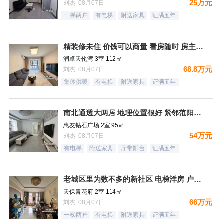
25万元
刘杰 08月07日
一梯两户
有电梯
附送家具
证满五年
精装修未住 价钱可以商量 看房随时 房主诚意出售
润卓天伦湾 3室 112㎡
68.8万元
刘杰 08月07日
集体供暖
有电梯
附送家具
证满五年
南北通透大两居 地理位置很好 紧邻范阳路 出门钻石广场 生
惠友钻石广场 2室 95㎡
54万元
刘杰 08月07日
有电梯
附送家具
厅带阳台
证满五年
老城区里为数不多的新社区 电梯洋房 户型方正
天保青花府 2室 114㎡
66万元
刘杰 08月07日
一梯两户
有电梯
附送家具
证满五年