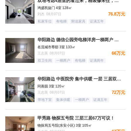
双塔考虑4居室的看过来，精装修未住，拎包入住，看房随时
鸿盛凯旋门 4室 128㎡
76.8万元
刘杰 08月07日
私家车位
有电梯
附送家具
证满五年
华阳路边 德信公园旁电梯洋房一梯两户 三居双卫 66万！
名流城市尊邸 3室 133㎡
66万元
王志英 08月07日
双卫生间
一梯两户
有电梯
证满两年
华阳路边 中医院旁 集中供暖 一层 三居双卫72万
同善园 3室 120㎡
72万元
王志英 08月07日
带地下室
集体供暖
一梯两户
证满五年
甲秀路 物探五号院 三层三居67万可议！
物探局五号院(东安小区) 3室 105㎡