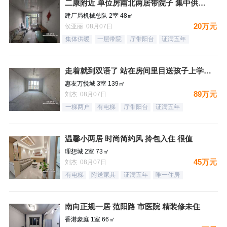
二康附近 单位房南北两居带院子 集中供暖税费低
建厂局机械总队 2室 48㎡
20万元
侯亚丽 08月07日
集体供暖
一层带院
厅带阳台
证满五年
走着就到双语了 站在房间里目送孩子上学是一件多么幸福的事情
惠友万悦城 3室 139㎡
89万元
刘杰 08月07日
一梯两户
有电梯
厅带阳台
证满五年
温馨小两居 时尚简约风 拎包入住 很值
理想城 2室 73㎡
45万元
刘杰 08月07日
有电梯
附送家具
证满五年
唯一住房
南向正规一居 范阳路 市医院 精装修未住
香港豪庭 1室 66㎡