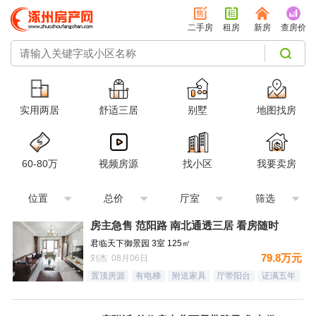
二手房
租房
新房
查房价
实用两居
舒适三居
别墅
地图找房
60-80万
视频房源
找小区
我要卖房
位置
总价
厅室
筛选
房主急售 范阳路 南北通透三居 看房随时
君临天下御景园 3室 125㎡
79.8万元
刘杰 08月06日
置顶房源
有电梯
附送家具
厅带阳台
证满五年