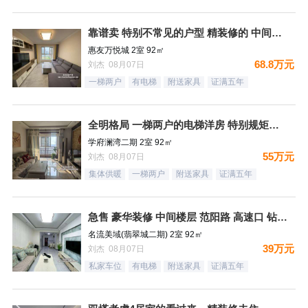
靠谱卖 特别不常见的户型 精装修的 中间楼层 卫生间带窗户
惠友万悦城 2室 92㎡
68.8万元
刘杰 08月07日
一梯两户
有电梯
附送家具
证满五年
全明格局 一梯两户的电梯洋房 特别规矩的一个小区 集中供暖
学府澜湾二期 2室 92㎡
55万元
刘杰 08月07日
集体供暖
一梯两户
附送家具
证满五年
急售 豪华装修 中间楼层 范阳路 高速口 钻石广场
名流美域(翡翠城二期) 2室 92㎡
39万元
刘杰 08月07日
私家车位
有电梯
附送家具
证满五年