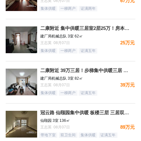
67万元
王志英 08月07日
集体供暖
一梯两户
证满两年
二康附近 集中供暖三居室2层25万！房本满五过户费少！
建厂局机械总队 3室 62㎡
25万元
王志英 08月07日
集体供暖
一梯两户
证满五年
二康附近 39万三居！步梯集中供暖三居 好户型
建厂局机械总队 3室 82㎡
39万元
王志英 08月07日
集体供暖
一梯两户
证满五年
冠云路 仙颐园集中供暖 板楼三层 三居双卫 集中供暖 ！送地
仙颐园 3室 136㎡
89万元
王志英 08月07日
带地下室
双卫生间
集体供暖
证满五年