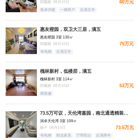
60万元
郑颖丽 08月10日
集体供暖
一梯两户
证满五年
惠友橙园，双卫大三居，满五
惠友橙园 3室 130㎡
75万元
郑颖丽 08月10日
有电梯
证满五年
槐林新村，低楼层，满五
槐林新村 3室 114㎡
53万元
郑颖丽 08月10日
精装修
73.5万可议，天伦湾嘉园，南北通透精装未住，样板间南北三居
润卓天伦湾 3室 109㎡
73.5万元
杨子 08月10日
有电梯
附送家具
厅带阳台
证满两年