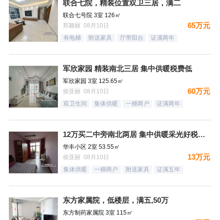
联合七院，精装位置双卫三居，满二
联合七号院 3室 126㎡
65万元
郑颖丽 08月10日
有电梯
附送家具
厅带阳台
证满两年
军欣家园 精装南北三居 集中供暖税费低
军欣家园 3室 125.65㎡
60万元
侯亚丽 08月10日
双卫生间
集体供暖
一梯两户
证满两年
12万买二中旁南北两居 集中供暖采光好税费低
华丰小区 2室 53.55㎡
13万元
侯亚丽 08月10日
集体供暖
一梯两户
附送家具
证满五年
东方家属院，低楼层，满五,50万
东方制药家属院 3室 115㎡