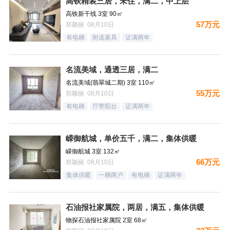
高铁精装三居，未住，满二，中上层
高铁新干线 3室 90㎡
57万元
郑颖丽 08月10日
有电梯
附送家具
证满两年
名流美域，通透三居，满二
名流美域(翡翠城二期) 3室 110㎡
55万元
郑颖丽 08月10日
有电梯
厅带阳台
证满两年
嵘御航城，单价五千，满二，集体供暖
嵘御航城 3室 132㎡
66万元
郑颖丽 08月10日
集体供暖
一梯两户
有电梯
证满两年
石油报社家属院，两居，满五，集体供暖
物探石油报社家属院 2室 68㎡