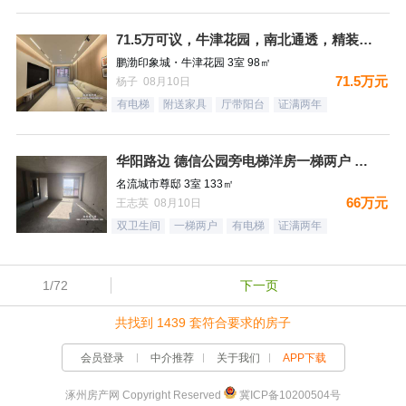
71.5万可议，牛津花园，南北通透，精装未住三居，装修太哇塞
鹏渤印象城・牛津花园 3室 98㎡
71.5万元
杨子 08月10日
有电梯
附送家具
厅带阳台
证满两年
华阳路边 德信公园旁电梯洋房一梯两户 三居双卫 66万！
名流城市尊邸 3室 133㎡
66万元
王志英 08月10日
双卫生间
一梯两户
有电梯
证满两年
1/72
下一页
共找到 1439 套符合要求的房子
会员登录
中介推荐
关于我们
APP下载
涿州房产网 Copyright Reserved
冀ICP备10200504号