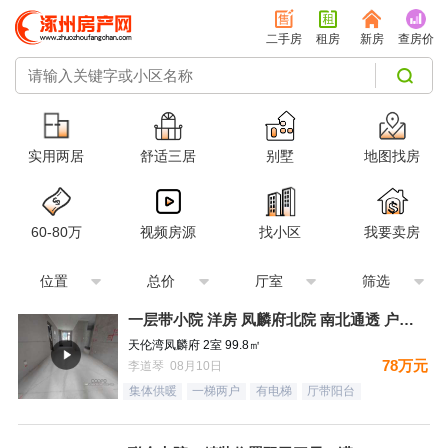
二手房
租房
新房
查房价
实用两居
舒适三居
别墅
地图找房
60-80万
视频房源
找小区
我要卖房
位置
总价
厅室
筛选
一层带小院 洋房 凤麟府北院 南北通透 户型方正 看房有钥
天伦湾凤麟府 2室 99.8㎡
78万元
李道琴 08月10日
集体供暖
一梯两户
有电梯
厅带阳台